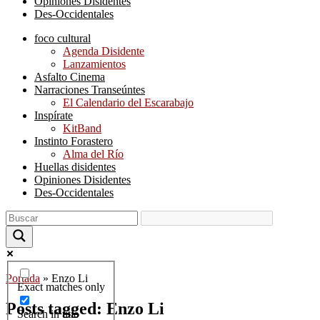
Opiniones Disidentes
Des-Occidentales
foco cultural
Agenda Disidente
Lanzamientos
Asfalto Cinema
Narraciones Transeúntes
El Calendario del Escarabajo
Inspírate
KitBand
Instinto Forastero
Alma del Río
Huellas disidentes
Opiniones Disidentes
Des-Occidentales
Portada
»
Enzo Li
Exact matches only
Posts tagged: Enzo Li
Search in title