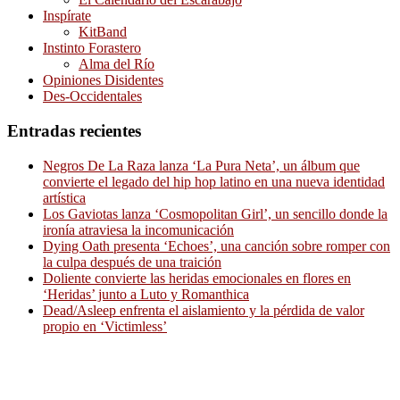
Inspírate
KitBand
Instinto Forastero
Alma del Río
Opiniones Disidentes
Des-Occidentales
Entradas recientes
Negros De La Raza lanza ‘La Pura Neta’, un álbum que
convierte el legado del hip hop latino en una nueva identidad
artística
Los Gaviotas lanza ‘Cosmopolitan Girl’, un sencillo donde la
ironía atraviesa la incomunicación
Dying Oath presenta ‘Echoes’, una canción sobre romper con
la culpa después de una traición
Doliente convierte las heridas emocionales en flores en
‘Heridas’ junto a Luto y Romanthica
Dead/Asleep enfrenta el aislamiento y la pérdida de valor
propio en ‘Victimless’