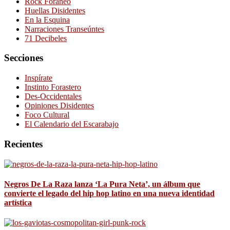
Rock Foráneo
Huellas Disidentes
En la Esquina
Narraciones Transeúntes
71 Decibeles
Secciones
Inspírate
Instinto Forastero
Des-Occidentales
Opiniones Disidentes
Foco Cultural
El Calendario del Escarabajo
Recientes
Negros De La Raza lanza ‘La Pura Neta’, un álbum que
convierte el legado del hip hop latino en una nueva identidad
artística