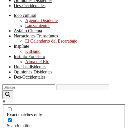
Opiniones Disidentes
Des-Occidentales
foco cultural
Agenda Disidente
Lanzamientos
Asfalto Cinema
Narraciones Transeúntes
El Calendario del Escarabajo
Inspírate
KitBand
Instinto Forastero
Alma del Río
Huellas disidentes
Opiniones Disidentes
Des-Occidentales
Exact matches only
Search in title