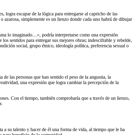
s, logra escapar de la lógica para entregarse al capricho de las
le o azarosa, simplemente es un lienzo donde cada uno habrá de dibujar
plasma lo imaginado…», podría interpretarse como una expresión
 los sentidos para entregar sus mejores obras; indescifrable y rebelde,
ndición social, grupo étnico, ideología política, preferencia sexual o
 de las personas que han sentido el peso de la angustia, la
 creatividad, una expresión que logra cambiar la percepción de la
ones. Con el tiempo, también comprobaría que a través de un lienzo,
r.
ta a su talento y hacer de él una forma de vida, al tiempo que le ha
o para beneficio de la comunidad.