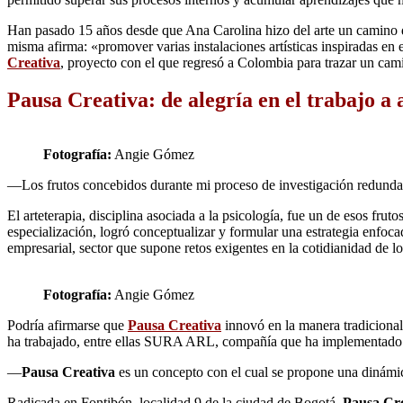
Han pasado 15 años desde que Ana Carolina hizo del arte un camino def
misma afirma: «promover varias instalaciones artísticas inspiradas en 
Creativa
, proyecto con el que regresó a Colombia para trazar un cam
Pausa Creativa: de alegría en el trabajo a 
Fotografía:
Angie Gómez
―Los frutos concebidos durante mi proceso de investigación redundaro
El arteterapia, disciplina asociada a la psicología, fue un de esos fru
especialización, logró conceptualizar y formular una estrategia enfoca
empresarial, sector que supone retos exigentes en la cotidianidad de lo
Fotografía:
Angie Gómez
Podría afirmarse que
Pausa Creativa
innovó en la manera tradicional
ha trabajado, entre ellas SURA ARL, compañía que ha implementado el
―
Pausa Creativa
es un concepto con el cual se propone una dinámica
Radicada en Fontibón, localidad 9 de la ciudad de Bogotá,
Pausa Cre