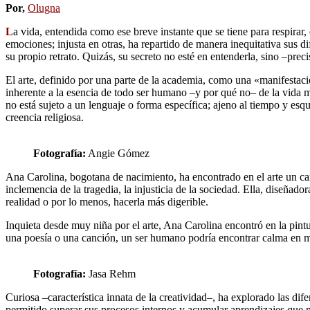
Por,
Olugna
L
a vida, entendida como ese breve instante que se tiene para respirar,
emociones; injusta en otras, ha repartido de manera inequitativa sus 
su propio retrato. Quizás, su secreto no esté en entenderla, sino –prec
El arte, definido por una parte de la academia, como una «manifestaci
inherente a la esencia de todo ser humano –y por qué no– de la vida mi
no está sujeto a un lenguaje o forma específica; ajeno al tiempo y esqu
creencia religiosa.
Fotografía:
Angie Gómez
Ana Carolina, bogotana de nacimiento, ha encontrado en el arte un cami
inclemencia de la tragedia, la injusticia de la sociedad. Ella, diseñado
realidad o por lo menos, hacerla más digerible.
Inquieta desde muy niña por el arte, Ana Carolina encontró en la pin
una poesía o una canción, un ser humano podría encontrar calma en med
Fotografía:
Jasa Rehm
Curiosa –característica innata de la creatividad–, ha explorado las dif
permitido superar sus procesos internos y acumular aprendizajes que 