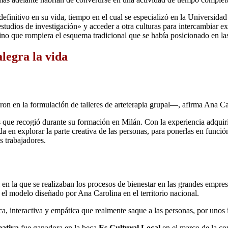
initivo en su vida, tiempo en el cual se especializó en la Universidad
estudios de investigación» y acceder a otra culturas para intercambiar e
ino que rompiera el esquema tradicional que se había posicionado en la
alegra la vida
n en la formulación de talleres de arteterapia grupal―, afirma Ana Ca
tos que recogió durante su formación en Milán. Con la experiencia adquir
da en explorar la parte creativa de las personas, para ponerlas en funció
s trabajadores.
 en la que se realizaban los procesos de bienestar en las grandes empr
 modelo diseñado por Ana Carolina en el territorio nacional.
, interactiva y empática que realmente saque a las personas, por unos i
ativa
fue ganadora en la beca
Es Cultural Local
en el marco de la conv