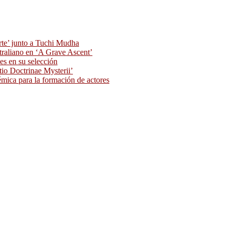
rte’ junto a Tuchi Mudha
traliano en ‘A Grave Ascent’
s en su selección
tio Doctrinae Mysterii’
ica para la formación de actores