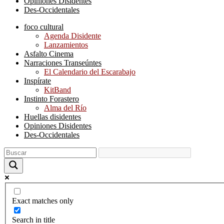
Opiniones Disidentes
Des-Occidentales
foco cultural
Agenda Disidente
Lanzamientos
Asfalto Cinema
Narraciones Transeúntes
El Calendario del Escarabajo
Inspírate
KitBand
Instinto Forastero
Alma del Río
Huellas disidentes
Opiniones Disidentes
Des-Occidentales
Exact matches only
Search in title