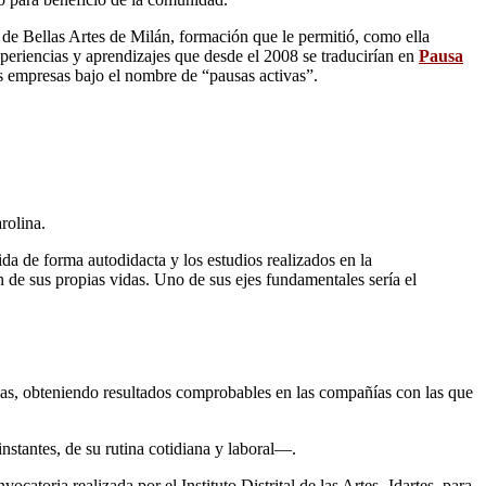
 de Bellas Artes de Milán, formación que le permitió, como ella
xperiencias y aprendizajes que desde el 2008 se traducirían en
Pausa
s empresas bajo el nombre de “pausas activas”.
rolina.
ida de forma autodidacta y los estudios realizados en la
n de sus propias vidas. Uno de sus ejes fundamentales sería el
esas, obteniendo resultados comprobables en las compañías con las que
nstantes, de su rutina cotidiana y laboral―.
ocatoria realizada por el Instituto Distrital de las Artes -Idartes, para