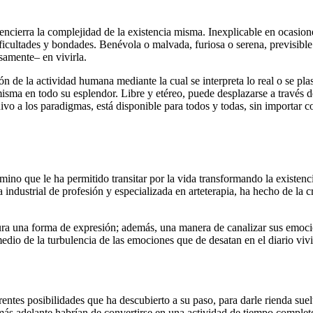
 encierra la complejidad de la existencia misma. Inexplicable en ocasione
dificultades y bondades. Benévola o malvada, furiosa o serena, previsib
isamente– en vivirla.
ón de la actividad humana mediante la cual se interpreta lo real o se 
sma en todo su esplendor. Libre y etéreo, puede desplazarse a través de
ivo a los paradigmas, está disponible para todos y todas, sin importar co
no que le ha permitido transitar por la vida transformando la existencia
ra industrial de profesión y especializada en arteterapia, ha hecho de la
tura una forma de expresión; además, una manera de canalizar sus emoci
io de la turbulencia de las emociones que de desatan en el diario vivi
erentes posibilidades que ha descubierto a su paso, para darle rienda suel
más adelante habrían de convertirse en una actividad de tiempo complet