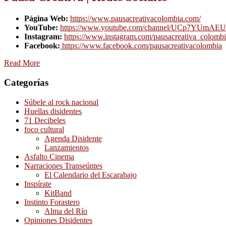
Página Web:
https://www.pausacreativacolombia.com/
YouTube:
https://www.youtube.com/channel/UCp7YUm
Instagram:
https://www.instagram.com/pausacreativa_colomb
Facebook:
https://www.facebook.com/pausacreativacolombia
Read More
Categorías
Súbele al rock nacional
Huellas disidentes
71 Decibeles
foco cultural
Agenda Disidente
Lanzamientos
Asfalto Cinema
Narraciones Transeúntes
El Calendario del Escarabajo
Inspírate
KitBand
Instinto Forastero
Alma del Río
Opiniones Disidentes