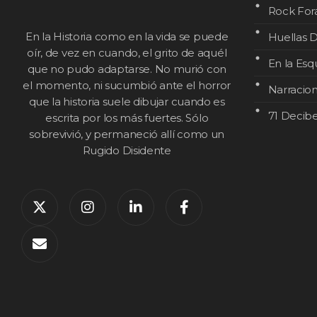
Rock For
En la Historia como en la vida se puede
Huellas D
oír, de vez en cuando, el grito de aquél
En la Esq
que no pudo adaptarse. No murió con
el momento, ni sucumbió ante el horror
Narracio
que la historia suele dibujar cuando es
71 Decibe
escrita por los más fuertes. Sólo
sobrevivió, y permaneció allí como un
Rugido Disidente