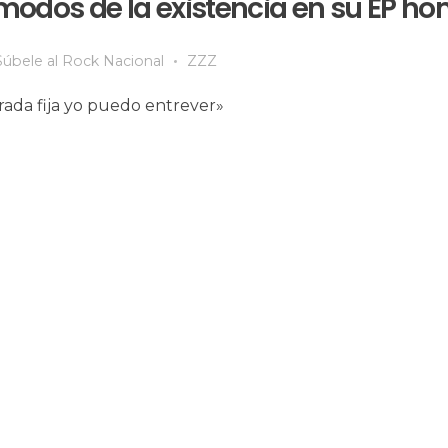
ómodos de la existencia en su EP 
Súbele al Rock Nacional
ZZZ
irada fija yo puedo entrever»