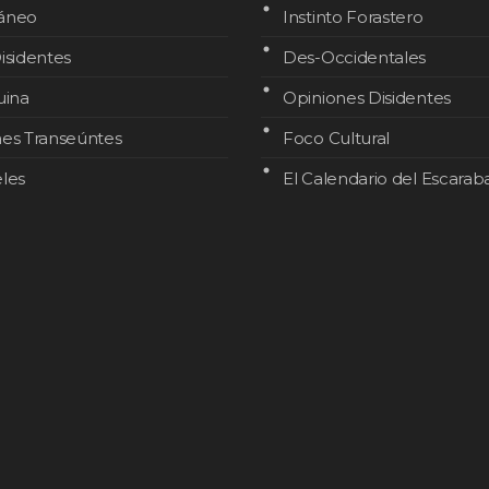
áneo
Instinto Forastero
isidentes
Des-Occidentales
uina
Opiniones Disidentes
nes Transeúntes
Foco Cultural
les
El Calendario del Escarab