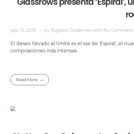
Glassrows presenta ‘Espiral’, u
ro
julio 15, 2026
by
Rugidos Disidentes
with
No Comment
El deseo llevado al límite es el eje de ‘Espiral’, e
composiciones más intensas
Read More