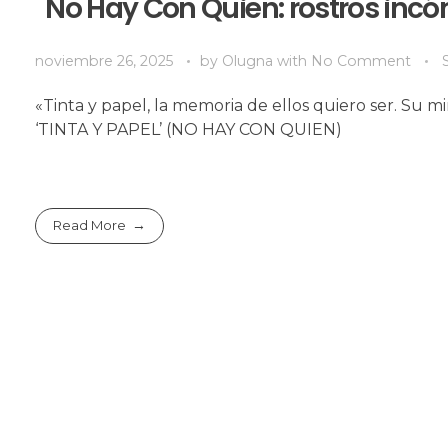
No Hay Con Quien: rostros inc
noviembre 26, 2025
by
Olugna
with
No Comment
«Tinta y papel, la memoria de ellos quiero ser. Su m
‘TINTA Y PAPEL’ (NO HAY CON QUIEN)
Read More