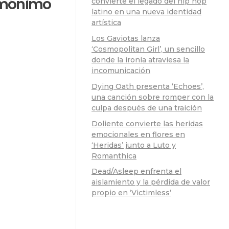
homónimo
convierte el legado del hip hop
latino en una nueva identidad
artística
Los Gaviotas lanza
‘Cosmopolitan Girl’, un sencillo
donde la ironía atraviesa la
incomunicación
Dying Oath presenta ‘Echoes’,
una canción sobre romper con la
culpa después de una traición
Doliente convierte las heridas
emocionales en flores en
‘Heridas’ junto a Luto y
Romanthica
Dead/Asleep enfrenta el
aislamiento y la pérdida de valor
propio en ‘Victimless’