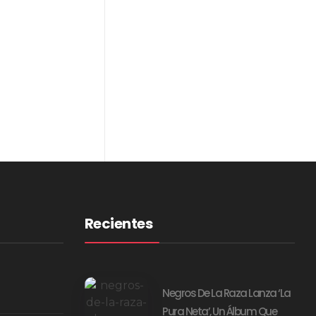
Recientes
Negros De La Raza Lanza ‘La
Pura Neta’, Un Álbum Que