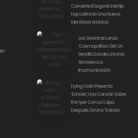
Convierte El Legado Del Hip
Hop Latino En Una Nueva
Identidad Artística
Los Gaviotas Lanza
‘Cosmopolitan Girl’, Un
ajo
Sencillo Donde La Ironía
Atraviesa La
Incomunicación
Dying Oath Presenta
‘Echoes’, Una Canción Sobre
Romper Con La Culpa
Después De Una Traición