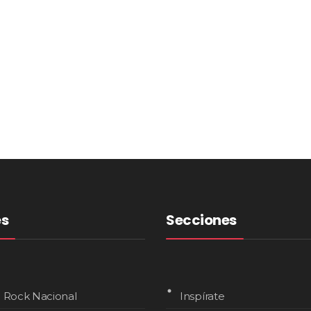
es
Secciones
l Rock Nacional
Inspírate