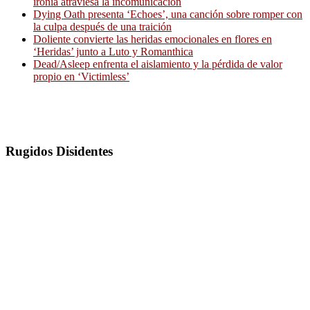
ironía atraviesa la incomunicación
Dying Oath presenta ‘Echoes’, una canción sobre romper con
la culpa después de una traición
Doliente convierte las heridas emocionales en flores en
‘Heridas’ junto a Luto y Romanthica
Dead/Asleep enfrenta el aislamiento y la pérdida de valor
propio en ‘Victimless’
Rugidos Disidentes