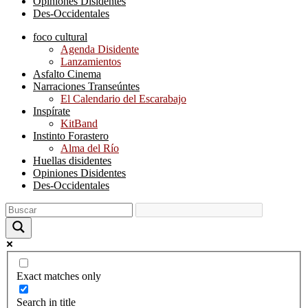
Opiniones Disidentes
Des-Occidentales
foco cultural
Agenda Disidente
Lanzamientos
Asfalto Cinema
Narraciones Transeúntes
El Calendario del Escarabajo
Inspírate
KitBand
Instinto Forastero
Alma del Río
Huellas disidentes
Opiniones Disidentes
Des-Occidentales
Exact matches only
Search in title