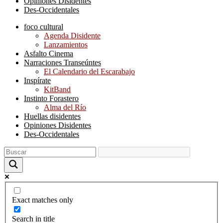
Opiniones Disidentes
Des-Occidentales
foco cultural
Agenda Disidente
Lanzamientos
Asfalto Cinema
Narraciones Transeúntes
El Calendario del Escarabajo
Inspírate
KitBand
Instinto Forastero
Alma del Río
Huellas disidentes
Opiniones Disidentes
Des-Occidentales
Exact matches only
Search in title