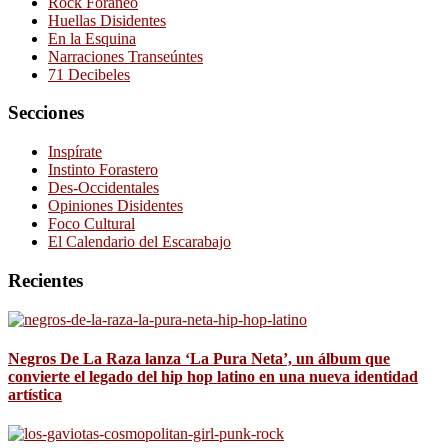
Rock Foráneo
Huellas Disidentes
En la Esquina
Narraciones Transeúntes
71 Decibeles
Secciones
Inspírate
Instinto Forastero
Des-Occidentales
Opiniones Disidentes
Foco Cultural
El Calendario del Escarabajo
Recientes
Negros De La Raza lanza ‘La Pura Neta’, un álbum que
convierte el legado del hip hop latino en una nueva identidad
artística