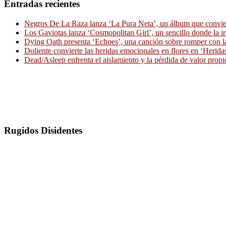
Entradas recientes
Negros De La Raza lanza ‘La Pura Neta’, un álbum que convierte
Los Gaviotas lanza ‘Cosmopolitan Girl’, un sencillo donde la i
Dying Oath presenta ‘Echoes’, una canción sobre romper con la
Doliente convierte las heridas emocionales en flores en ‘Herid
Dead/Asleep enfrenta el aislamiento y la pérdida de valor propi
Rugidos Disidentes