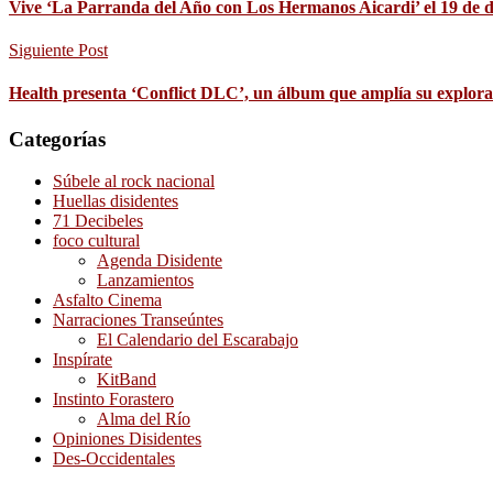
Vive ‘La Parranda del Año con Los Hermanos Aicardi’ el 19 de 
Siguiente Post
Health presenta ‘Conflict DLC’, un álbum que amplía su explor
Categorías
Súbele al rock nacional
Huellas disidentes
71 Decibeles
foco cultural
Agenda Disidente
Lanzamientos
Asfalto Cinema
Narraciones Transeúntes
El Calendario del Escarabajo
Inspírate
KitBand
Instinto Forastero
Alma del Río
Opiniones Disidentes
Des-Occidentales