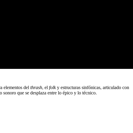
a elementos del
thrash
, el
folk
y estructuras sinfónicas, articulado con
o sonoro que se desplaza entre lo épico y lo técnico.