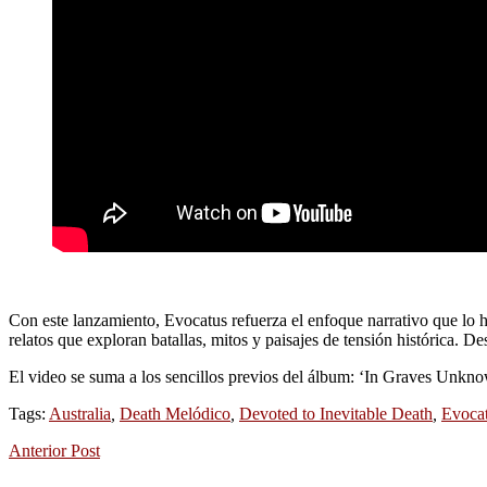
Con este lanzamiento, Evocatus refuerza el enfoque narrativo que lo h
relatos que exploran batallas, mitos y paisajes de tensión histórica. D
El video se suma a los sencillos previos del álbum: ‘In Graves Unkno
Tags:
Australia
,
Death Melódico
,
Devoted to Inevitable Death
,
Evoca
Anterior Post