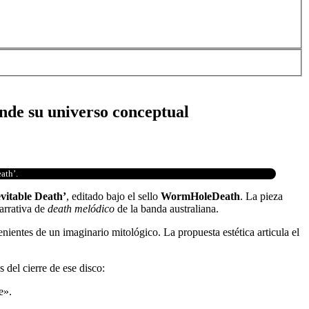
ande su universo conceptual
ath’.
evitable Death’
, editado bajo el sello
WormHoleDeath
. La pieza
arrativa de
death melódico
de la banda australiana.
nientes de un imaginario mitológico. La propuesta estética articula el
 del cierre de ese disco:
e».