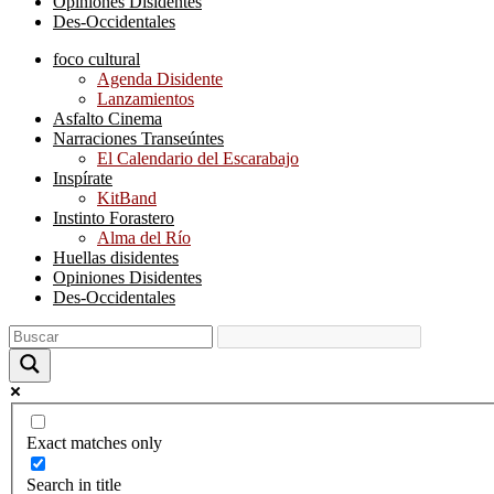
Opiniones Disidentes
Des-Occidentales
foco cultural
Agenda Disidente
Lanzamientos
Asfalto Cinema
Narraciones Transeúntes
El Calendario del Escarabajo
Inspírate
KitBand
Instinto Forastero
Alma del Río
Huellas disidentes
Opiniones Disidentes
Des-Occidentales
Exact matches only
Search in title