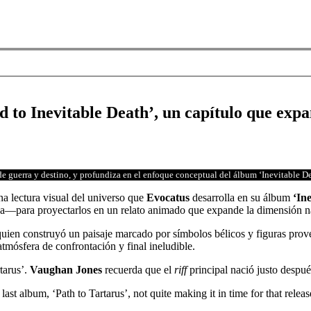
 to Inevitable Death’, un capítulo que exp
e guerra y destino, y profundiza en el enfoque conceptual del álbum ‘Inevitable De
a lectura visual del universo que
Evocatus
desarrolla en su álbum
‘In
pica—para proyectarlos en un relato animado que expande la dimensión n
quien construyó un paisaje marcado por símbolos bélicos y figuras prove
tmósfera de confrontación y final ineludible.
tarus’.
Vaughan Jones
recuerda que el
riff
principal nació justo después
 last album, ‘Path to Tartarus’, not quite making it in time for that releas