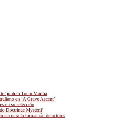
rte’ junto a Tuchi Mudha
traliano en ‘A Grave Ascent’
s en su selección
tio Doctrinae Mysterii’
ica para la formación de actores