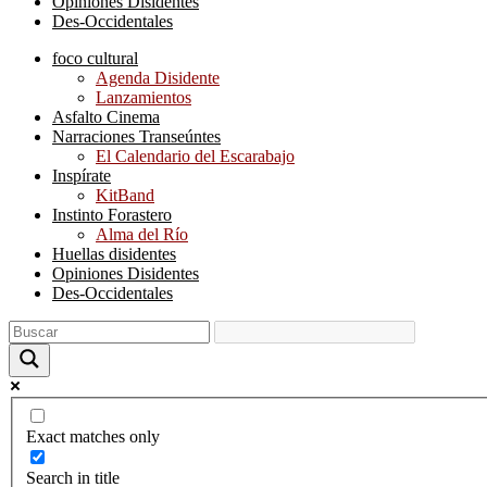
Opiniones Disidentes
Des-Occidentales
foco cultural
Agenda Disidente
Lanzamientos
Asfalto Cinema
Narraciones Transeúntes
El Calendario del Escarabajo
Inspírate
KitBand
Instinto Forastero
Alma del Río
Huellas disidentes
Opiniones Disidentes
Des-Occidentales
Exact matches only
Search in title