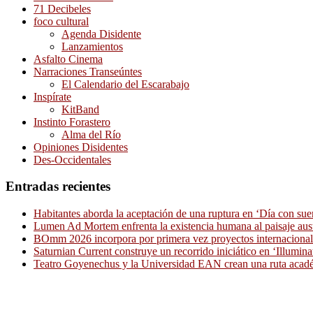
71 Decibeles
foco cultural
Agenda Disidente
Lanzamientos
Asfalto Cinema
Narraciones Transeúntes
El Calendario del Escarabajo
Inspírate
KitBand
Instinto Forastero
Alma del Río
Opiniones Disidentes
Des-Occidentales
Entradas recientes
Habitantes aborda la aceptación de una ruptura en ‘Día con sue
Lumen Ad Mortem enfrenta la existencia humana al paisaje aus
BOmm 2026 incorpora por primera vez proyectos internacionale
Saturnian Current construye un recorrido iniciático en ‘Illumina
Teatro Goyenechus y la Universidad EAN crean una ruta académ