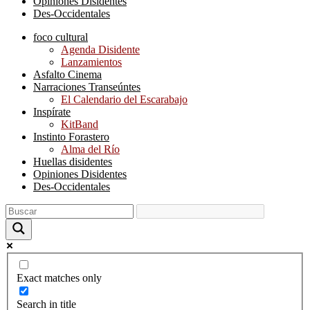
Opiniones Disidentes
Des-Occidentales
foco cultural
Agenda Disidente
Lanzamientos
Asfalto Cinema
Narraciones Transeúntes
El Calendario del Escarabajo
Inspírate
KitBand
Instinto Forastero
Alma del Río
Huellas disidentes
Opiniones Disidentes
Des-Occidentales
Exact matches only
Search in title