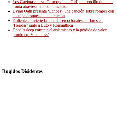
Los Gaviotas lanza ‘Cosmopolitan Girl’, un sencillo donde la
ironía atraviesa la incomunicación
Dying Oath presenta ‘Echoes’, una canción sobre romper con
la culpa después de una traición
Doliente convierte las heridas emocionales en flores en
‘Heridas’ junto a Luto y Romanthica
Dead/Asleep enfrenta el aislamiento y la pérdida de valor
propio en ‘Victimless’
Rugidos Disidentes