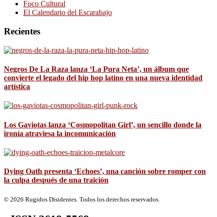
Foco Cultural
El Calendario del Escarabajo
Recientes
Negros De La Raza lanza ‘La Pura Neta’, un álbum que
convierte el legado del hip hop latino en una nueva identidad
artística
Los Gaviotas lanza ‘Cosmopolitan Girl’, un sencillo donde la
ironía atraviesa la incomunicación
Dying Oath presenta ‘Echoes’, una canción sobre romper con
la culpa después de una traición
© 2026 Rugidos Disidentes. Todos los derechos reservados.