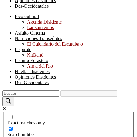
Opiniones Disidentes
Des-Occidentales
foco cultural
Agenda Disidente
Lanzamientos
Asfalto Cinema
Narraciones Transeúntes
El Calendario del Escarabajo
Inspírate
KitBand
Instinto Forastero
Alma del Río
Huellas disidentes
Opiniones Disidentes
Des-Occidentales
Exact matches only
Search in title