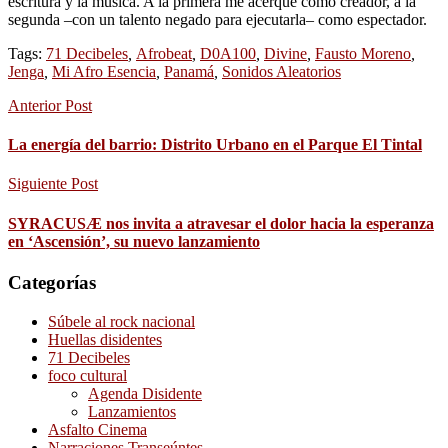
escritura y la música. A la primera me acerqué como creador, a la
segunda –con un talento negado para ejecutarla– como espectador.
Tags:
71 Decibeles
,
Afrobeat
,
D0A100
,
Divine
,
Fausto Moreno
,
Jenga
,
Mi Afro Esencia
,
Panamá
,
Sonidos Aleatorios
Anterior Post
La energía del barrio: Distrito Urbano en el Parque El Tintal
Siguiente Post
SYRACUSÆ nos invita a atravesar el dolor hacia la esperanza
en ‘Ascensión’, su nuevo lanzamiento
Categorías
Súbele al rock nacional
Huellas disidentes
71 Decibeles
foco cultural
Agenda Disidente
Lanzamientos
Asfalto Cinema
Narraciones Transeúntes