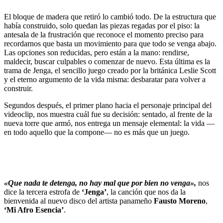
El bloque de madera que retiró lo cambió todo. De la estructura que
había construido, solo quedan las piezas regadas por el piso: la
antesala de la frustración que reconoce el momento preciso para
recordarnos que basta un movimiento para que todo se venga abajo.
Las opciones son reducidas, pero están a la mano: rendirse,
maldecir, buscar culpables o comenzar de nuevo. Esta última es la
trama de Jenga, el sencillo juego creado por la británica Leslie Scott
y el eterno argumento de la vida misma: desbaratar para volver a
construir.
Segundos después, el primer plano hacia el personaje principal del
videoclip, nos muestra cuál fue su decisión: sentado, al frente de la
nueva torre que armó, nos entrega un mensaje elemental: la vida —
en todo aquello que la compone— no es más que un juego.
«Que nada te detenga, no hay mal que por bien no venga»,
nos
dice la tercera estrofa de
‘Jenga’
, la canción que nos da la
bienvenida al nuevo disco del artista panameño
Fausto Moreno
,
‘Mi Afro Esencia’
.