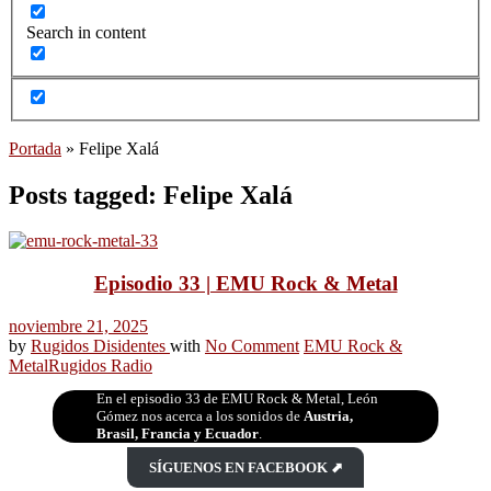
Search in content
Portada
»
Felipe Xalá
Posts tagged: Felipe Xalá
Episodio 33 | EMU Rock & Metal
noviembre 21, 2025
by
Rugidos Disidentes
with
No Comment
EMU Rock &
Metal
Rugidos Radio
En el episodio 33 de EMU Rock & Metal, León
Gómez nos acerca a los sonidos de
Austria,
Brasil, Francia y Ecuador
.
SÍGUENOS EN FACEBOOK ⬈