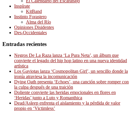
El Calendario del Escarabajo
Inspírate
KitBand
Instinto Forastero
Alma del Río
Opiniones Disidentes
Des-Occidentales
Entradas recientes
Negros De La Raza lanza ‘La Pura Neta’, un álbum que
convierte el legado del hip hop latino en una nueva identidad
artística
Los Gaviotas lanza ‘Cosmopolitan Girl’, un sencillo donde la
ironía atraviesa la incomunicación
Dying Oath presenta ‘Echoes’, una canción sobre romper con
la culpa después de una traición
Doliente convierte las heridas emocionales en flores en
‘Heridas’ junto a Luto y Romanthica
Dead/Asleep enfrenta el aislamiento y la pérdida de valor
propio en ‘Victimless’