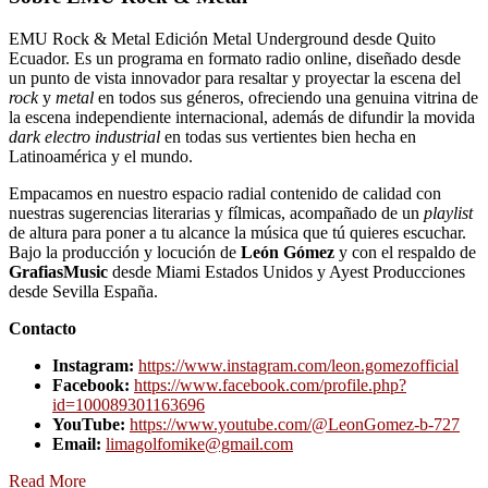
EMU Rock & Metal Edición Metal Underground desde Quito
Ecuador. Es un programa en formato radio online, diseñado desde
un punto de vista innovador para resaltar y proyectar la escena del
rock
y
metal
en todos sus géneros, ofreciendo una genuina vitrina de
la escena independiente internacional, además de difundir la movida
dark electro industrial
en todas sus vertientes bien hecha en
Latinoamérica y el mundo.
Empacamos en nuestro espacio radial contenido de calidad con
nuestras sugerencias literarias y fílmicas, acompañado de un
playlist
de altura para poner a tu alcance la música que tú quieres escuchar.
Bajo la producción y locución de
León Gómez
y con el respaldo de
GrafiasMusic
desde Miami Estados Unidos y Ayest Producciones
desde Sevilla España.
Contacto
Instagram:
https://www.instagram.com/leon.gomezofficial
Facebook:
https://www.facebook.com/profile.php?
id=100089301163696
YouTube:
https://www.youtube.com/@LeonGomez-b-727
Email:
limagolfomike@gmail.com
Read More