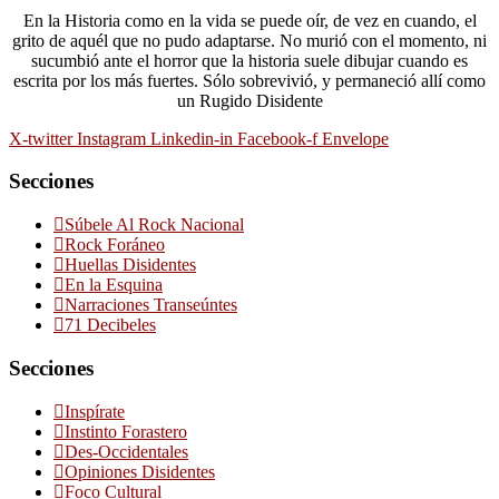
En la Historia como en la vida se puede oír, de vez en cuando, el
grito de aquél que no pudo adaptarse. No murió con el momento, ni
sucumbió ante el horror que la historia suele dibujar cuando es
escrita por los más fuertes. Sólo sobrevivió, y permaneció allí como
un Rugido Disidente
X-twitter
Instagram
Linkedin-in
Facebook-f
Envelope
Secciones
Súbele Al Rock Nacional
Rock Foráneo
Huellas Disidentes
En la Esquina
Narraciones Transeúntes
71 Decibeles
Secciones
Inspírate
Instinto Forastero
Des-Occidentales
Opiniones Disidentes
Foco Cultural