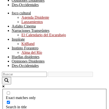
Opiniones Disidentes
Des-Occidentales
foco cultural
Agenda Disidente
Lanzamientos
Asfalto Cinema
Narraciones Transeúntes
El Calendario del Escarabajo
Inspírate
KitBand
Instinto Forastero
Alma del Río
Huellas disidentes
Opiniones Disidentes
Des-Occidentales
Exact matches only
Search in title