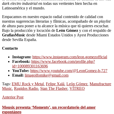
dark electro industrial
en todas sus vertientes bien hecha en
Latinoamérica y el mundo.
Empacamos en nuestro espacio radial contenido de calidad con
nuestras sugerencias literarias y fílmicas, acompañado de un
playlist
de altura para poner a tu alcance la música que tú quieres escuchar.
Bajo la producción y locución de
León Gómez
y con el respaldo de
GrafiasMusic
desde Miami Estados Unidos y Ayest Producciones
desde Sevilla España.
Contacto
Instagram:
https://www.instagram.com/leon.gomezofficial
Facebook:
https://www.facebook.com/profile.php?
id=100089301163696
YouTube:
https://www.youtube.com/@LeonGomez-b-727
Email:
limagolfomike@gmail.com
Tags:
EMU Rock y Metal
,
Felipe Xalá
,
León Gómez
,
Manufracture
Music
,
Rugidos Radio
,
Stan The Flasher
,
VÍTREO
Anterior Post
Mousix presenta ‘Moments’, un recordatorio del amor
espontáneo