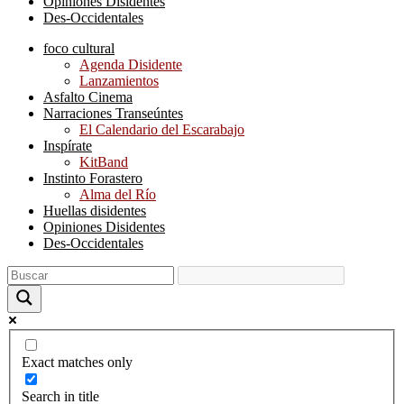
Opiniones Disidentes
Des-Occidentales
foco cultural
Agenda Disidente
Lanzamientos
Asfalto Cinema
Narraciones Transeúntes
El Calendario del Escarabajo
Inspírate
KitBand
Instinto Forastero
Alma del Río
Huellas disidentes
Opiniones Disidentes
Des-Occidentales
Exact matches only
Search in title