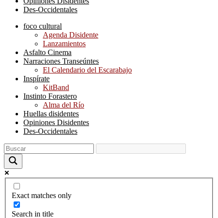
Opiniones Disidentes
Des-Occidentales
foco cultural
Agenda Disidente
Lanzamientos
Asfalto Cinema
Narraciones Transeúntes
El Calendario del Escarabajo
Inspírate
KitBand
Instinto Forastero
Alma del Río
Huellas disidentes
Opiniones Disidentes
Des-Occidentales
Exact matches only
Search in title