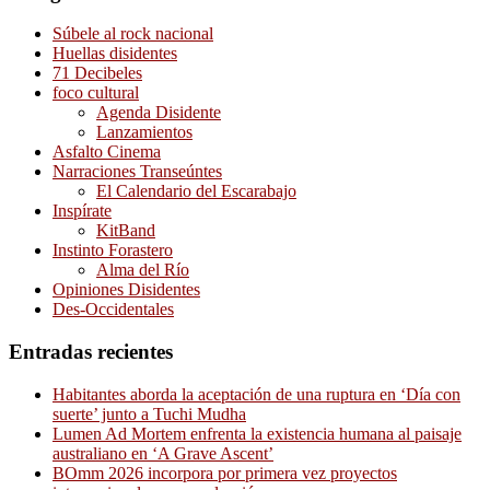
Súbele al rock nacional
Huellas disidentes
71 Decibeles
foco cultural
Agenda Disidente
Lanzamientos
Asfalto Cinema
Narraciones Transeúntes
El Calendario del Escarabajo
Inspírate
KitBand
Instinto Forastero
Alma del Río
Opiniones Disidentes
Des-Occidentales
Entradas recientes
Habitantes aborda la aceptación de una ruptura en ‘Día con
suerte’ junto a Tuchi Mudha
Lumen Ad Mortem enfrenta la existencia humana al paisaje
australiano en ‘A Grave Ascent’
BOmm 2026 incorpora por primera vez proyectos