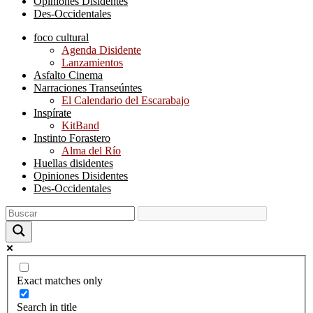
Opiniones Disidentes
Des-Occidentales
foco cultural
Agenda Disidente
Lanzamientos
Asfalto Cinema
Narraciones Transeúntes
El Calendario del Escarabajo
Inspírate
KitBand
Instinto Forastero
Alma del Río
Huellas disidentes
Opiniones Disidentes
Des-Occidentales
Exact matches only
Search in title