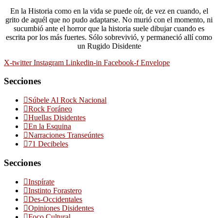
En la Historia como en la vida se puede oír, de vez en cuando, el
grito de aquél que no pudo adaptarse. No murió con el momento, ni
sucumbió ante el horror que la historia suele dibujar cuando es
escrita por los más fuertes. Sólo sobrevivió, y permaneció allí como
un Rugido Disidente
X-twitter
Instagram
Linkedin-in
Facebook-f
Envelope
Secciones
Súbele Al Rock Nacional
Rock Foráneo
Huellas Disidentes
En la Esquina
Narraciones Transeúntes
71 Decibeles
Secciones
Inspírate
Instinto Forastero
Des-Occidentales
Opiniones Disidentes
Foco Cultural