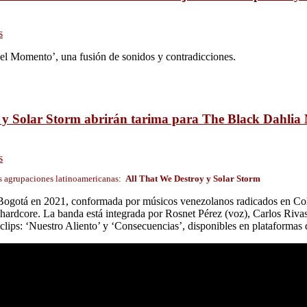
s
del Momento’, una fusión de sonidos y contradicciones.
 y Solar Storm abrirán tarima para The Black Dahli
s
os agrupaciones latinoamericanas:
All That We Destroy y Solar Storm
Bogotá en 2021, conformada por músicos venezolanos radicados en Colo
ardcore. La banda está integrada por Rosnet Pérez (voz), Carlos Rivas 
ips: ‘Nuestro Aliento’ y ‘Consecuencias’, disponibles en plataformas d