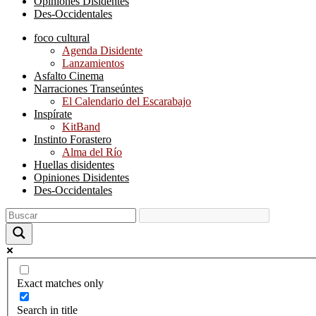
Opiniones Disidentes
Des-Occidentales
foco cultural
Agenda Disidente
Lanzamientos
Asfalto Cinema
Narraciones Transeúntes
El Calendario del Escarabajo
Inspírate
KitBand
Instinto Forastero
Alma del Río
Huellas disidentes
Opiniones Disidentes
Des-Occidentales
Exact matches only
Search in title