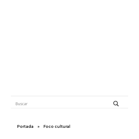
Rugidos Disidentes
Bogotá - Colombia | ISSN 2619-5569
Súbele Al Rock Nacional
Huellas Disidentes
71 Decibeles
Foco Cultural
Asfalto Cinema
Narraciones Transeúntes
Inspírate
Instinto Forastero
Opiniones Disidentes
Des-Occidentales
Portada
»
Foco cultural