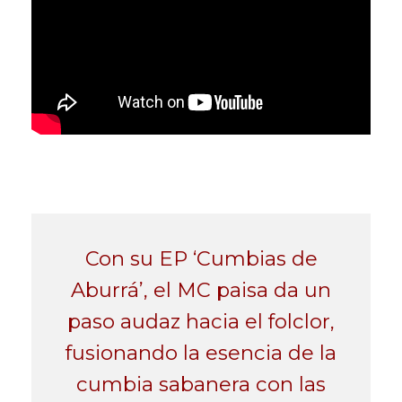
Con su EP ‘Cumbias de
Aburrá’, el MC paisa da un
paso audaz hacia el folclor,
fusionando la esencia de la
cumbia sabanera con las