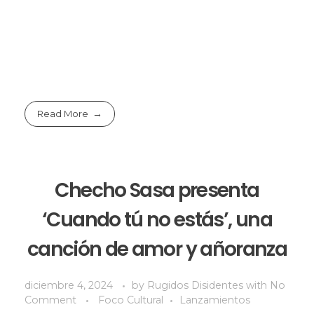
Read More
Checho Sasa presenta
‘Cuando tú no estás’, una
canción de amor y añoranza
diciembre 4, 2024
by
Rugidos Disidentes
with
No
Comment
Foco Cultural
Lanzamientos