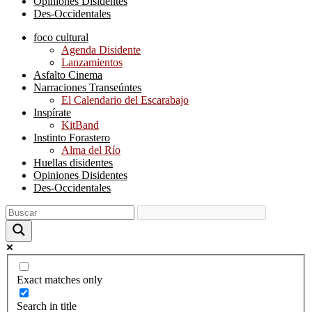
Opiniones Disidentes
Des-Occidentales
foco cultural
Agenda Disidente
Lanzamientos
Asfalto Cinema
Narraciones Transeúntes
El Calendario del Escarabajo
Inspírate
KitBand
Instinto Forastero
Alma del Río
Huellas disidentes
Opiniones Disidentes
Des-Occidentales
Exact matches only
Search in title