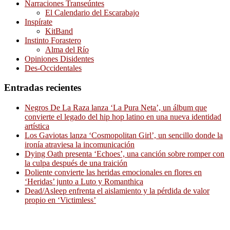
Narraciones Transeúntes
El Calendario del Escarabajo
Inspírate
KitBand
Instinto Forastero
Alma del Río
Opiniones Disidentes
Des-Occidentales
Entradas recientes
Negros De La Raza lanza ‘La Pura Neta’, un álbum que
convierte el legado del hip hop latino en una nueva identidad
artística
Los Gaviotas lanza ‘Cosmopolitan Girl’, un sencillo donde la
ironía atraviesa la incomunicación
Dying Oath presenta ‘Echoes’, una canción sobre romper con
la culpa después de una traición
Doliente convierte las heridas emocionales en flores en
‘Heridas’ junto a Luto y Romanthica
Dead/Asleep enfrenta el aislamiento y la pérdida de valor
propio en ‘Victimless’