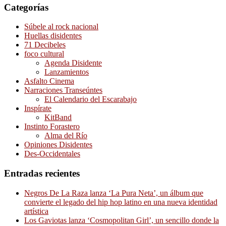
Categorías
Súbele al rock nacional
Huellas disidentes
71 Decibeles
foco cultural
Agenda Disidente
Lanzamientos
Asfalto Cinema
Narraciones Transeúntes
El Calendario del Escarabajo
Inspírate
KitBand
Instinto Forastero
Alma del Río
Opiniones Disidentes
Des-Occidentales
Entradas recientes
Negros De La Raza lanza ‘La Pura Neta’, un álbum que
convierte el legado del hip hop latino en una nueva identidad
artística
Los Gaviotas lanza ‘Cosmopolitan Girl’, un sencillo donde la