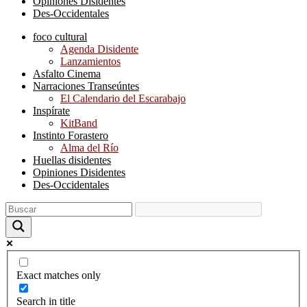
Opiniones Disidentes
Des-Occidentales
foco cultural
Agenda Disidente
Lanzamientos
Asfalto Cinema
Narraciones Transeúntes
El Calendario del Escarabajo
Inspírate
KitBand
Instinto Forastero
Alma del Río
Huellas disidentes
Opiniones Disidentes
Des-Occidentales
Exact matches only
Search in title