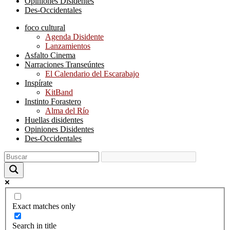
Opiniones Disidentes
Des-Occidentales
foco cultural
Agenda Disidente
Lanzamientos
Asfalto Cinema
Narraciones Transeúntes
El Calendario del Escarabajo
Inspírate
KitBand
Instinto Forastero
Alma del Río
Huellas disidentes
Opiniones Disidentes
Des-Occidentales
Exact matches only
Search in title