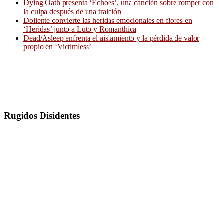
Dying Oath presenta ‘Echoes’, una canción sobre romper con
la culpa después de una traición
Doliente convierte las heridas emocionales en flores en
‘Heridas’ junto a Luto y Romanthica
Dead/Asleep enfrenta el aislamiento y la pérdida de valor
propio en ‘Victimless’
Rugidos Disidentes