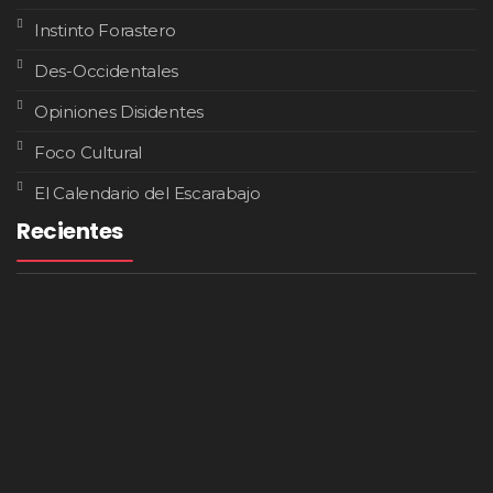
Instinto Forastero
Des-Occidentales
Opiniones Disidentes
Foco Cultural
El Calendario del Escarabajo
Recientes
Negros De La Raza Lanza ‘La Pura Neta’, Un
Álbum Que Convierte El Legado Del Hip Hop
Latino En Una Nueva Identidad Artística
Los Gaviotas Lanza ‘Cosmopolitan Girl’, Un