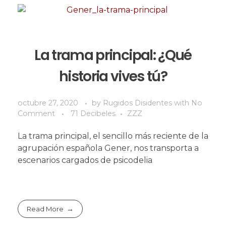
La trama principal: ¿Qué
historia vives tú?
octubre 27, 2020
by
Rugidos Disidentes
with
No
Comment
71 Decibeles
ZZZ
La trama principal, el sencillo más reciente de la
agrupación española Gener, nos transporta a
escenarios cargados de psicodelia
Read More