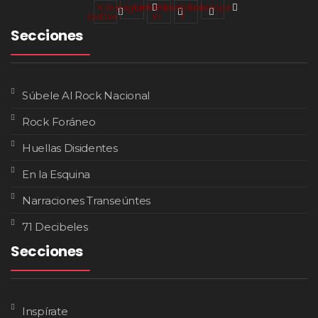
X-
Instagram
Linkedin-
Facebook-
Envelope
twitter
in
f
Secciones
Súbele Al Rock Nacional
Rock Foráneo
Huellas Disidentes
En la Esquina
Narraciones Transeúntes
71 Decibeles
Secciones
Inspírate