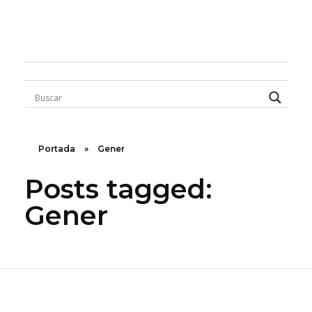
Rugidos Disidentes
Bogotá - Colombia | ISSN 2619-5569
Portada
»
Gener
Posts tagged:
Gener