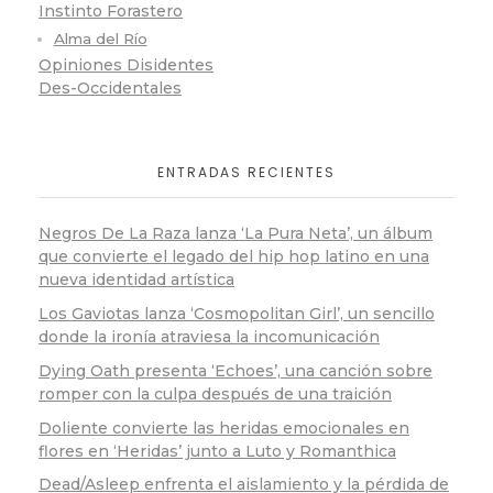
Instinto Forastero
Alma del Río
Opiniones Disidentes
Des-Occidentales
ENTRADAS RECIENTES
Negros De La Raza lanza ‘La Pura Neta’, un álbum
que convierte el legado del hip hop latino en una
nueva identidad artística
Los Gaviotas lanza ‘Cosmopolitan Girl’, un sencillo
donde la ironía atraviesa la incomunicación
Dying Oath presenta ‘Echoes’, una canción sobre
romper con la culpa después de una traición
Doliente convierte las heridas emocionales en
flores en ‘Heridas’ junto a Luto y Romanthica
Dead/Asleep enfrenta el aislamiento y la pérdida de