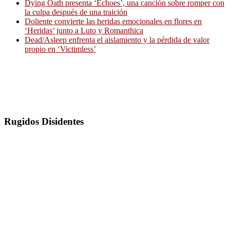
Dying Oath presenta ‘Echoes’, una canción sobre romper con
la culpa después de una traición
Doliente convierte las heridas emocionales en flores en
‘Heridas’ junto a Luto y Romanthica
Dead/Asleep enfrenta el aislamiento y la pérdida de valor
propio en ‘Victimless’
Rugidos Disidentes