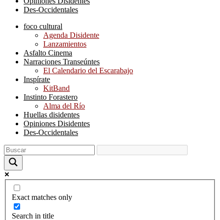
Opiniones Disidentes
Des-Occidentales
foco cultural
Agenda Disidente
Lanzamientos
Asfalto Cinema
Narraciones Transeúntes
El Calendario del Escarabajo
Inspírate
KitBand
Instinto Forastero
Alma del Río
Huellas disidentes
Opiniones Disidentes
Des-Occidentales
Exact matches only
Search in title