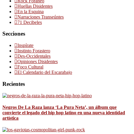
Rock Foráneo
Huellas Disidentes
En la Esquina
Narraciones Transeúntes
71 Decibeles
Secciones
Inspírate
Instinto Forastero
Des-Occidentales
Opiniones Disidentes
Foco Cultural
El Calendario del Escarabajo
Recientes
Negros De La Raza lanza ‘La Pura Neta’, un álbum que
convierte el legado del hip hop latino en una nueva identidad
artística