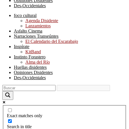
Opiniones Disidentes
Des-Occidentales
foco cultural
Agenda Disidente
Lanzamientos
Asfalto Cinema
Narraciones Transeúntes
El Calendario del Escarabajo
Inspírate
KitBand
Instinto Forastero
Alma del Río
Huellas disidentes
Opiniones Disidentes
Des-Occidentales
Exact matches only
Search in title