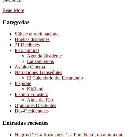
Read More
Categorías
Súbele al rock nacional
Huellas disidentes
71 Decibeles
foco cultural
Agenda Disidente
Lanzamientos
Asfalto Cinema
Narraciones Transeúntes
El Calendario del Escarabajo
Inspírate
KitBand
Instinto Forastero
Alma del Río
Opiniones Disidentes
Des-Occidentales
Entradas recientes
Negros De La Raza lanza ‘La Pura Neta’, un álbum que