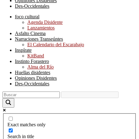
Opiniones Disidentes
Des-Occidentales
foco cultural
Agenda Disidente
Lanzamientos
Asfalto Cinema
Narraciones Transeúntes
El Calendario del Escarabajo
Inspírate
KitBand
Instinto Forastero
Alma del Río
Huellas disidentes
Opiniones Disidentes
Des-Occidentales
Exact matches only
Search in title