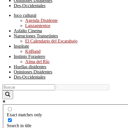
Opiniones Disidentes
Des-Occidentales
foco cultural
Agenda Disidente
Lanzamientos
Asfalto Cinema
Narraciones Transeúntes
El Calendario del Escarabajo
Inspírate
KitBand
Instinto Forastero
Alma del Río
Huellas disidentes
Opiniones Disidentes
Des-Occidentales
Exact matches only
Search in title