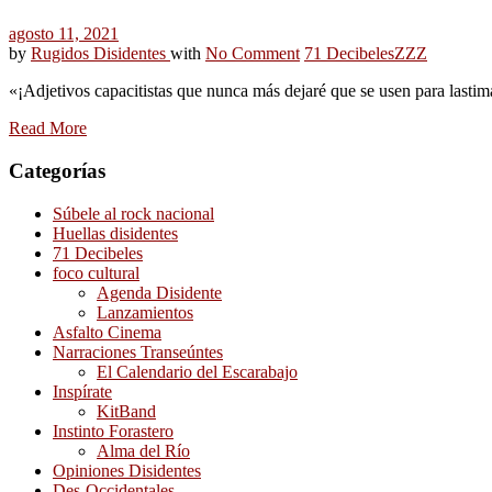
agosto 11, 2021
by
Rugidos Disidentes
with
No Comment
71 Decibeles
ZZZ
«¡Adjetivos capacitistas que nunca más dejaré que se usen para lasti
Read More
Categorías
Súbele al rock nacional
Huellas disidentes
71 Decibeles
foco cultural
Agenda Disidente
Lanzamientos
Asfalto Cinema
Narraciones Transeúntes
El Calendario del Escarabajo
Inspírate
KitBand
Instinto Forastero
Alma del Río
Opiniones Disidentes
Des-Occidentales