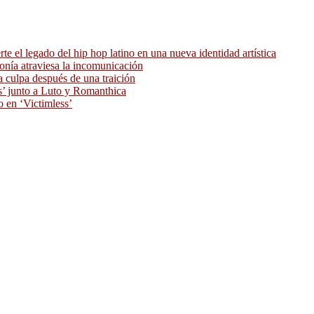
 el legado del hip hop latino en una nueva identidad artística
ronía atraviesa la incomunicación
 culpa después de una traición
as’ junto a Luto y Romanthica
o en ‘Victimless’