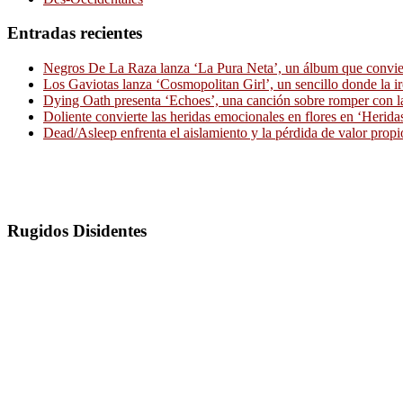
Entradas recientes
Negros De La Raza lanza ‘La Pura Neta’, un álbum que convierte
Los Gaviotas lanza ‘Cosmopolitan Girl’, un sencillo donde la i
Dying Oath presenta ‘Echoes’, una canción sobre romper con la
Doliente convierte las heridas emocionales en flores en ‘Herid
Dead/Asleep enfrenta el aislamiento y la pérdida de valor propi
Rugidos Disidentes