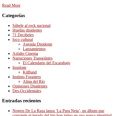
Read More
Categorías
Súbele al rock nacional
Huellas disidentes
71 Decibeles
foco cultural
Agenda Disidente
Lanzamientos
Asfalto Cinema
Narraciones Transeúntes
El Calendario del Escarabajo
Inspírate
KitBand
Instinto Forastero
Alma del Río
Opiniones Disidentes
Des-Occidentales
Entradas recientes
Negros De La Raza lanza ‘La Pura Neta’, un álbum que
convierte el legado del hip hop latino en una nueva identidad