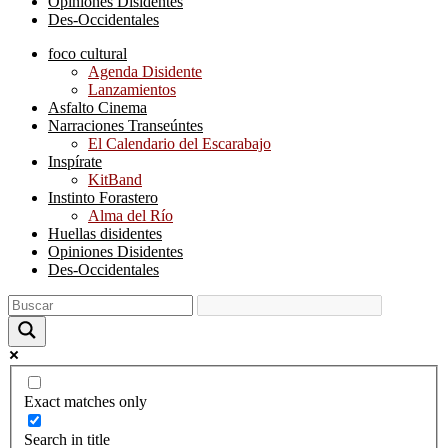
Opiniones Disidentes
Des-Occidentales
foco cultural
Agenda Disidente
Lanzamientos
Asfalto Cinema
Narraciones Transeúntes
El Calendario del Escarabajo
Inspírate
KitBand
Instinto Forastero
Alma del Río
Huellas disidentes
Opiniones Disidentes
Des-Occidentales
Exact matches only
Search in title