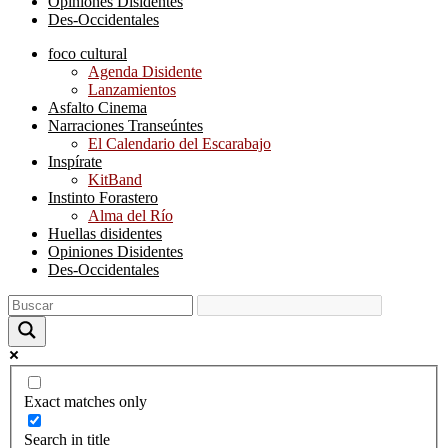
Opiniones Disidentes
Des-Occidentales
foco cultural
Agenda Disidente
Lanzamientos
Asfalto Cinema
Narraciones Transeúntes
El Calendario del Escarabajo
Inspírate
KitBand
Instinto Forastero
Alma del Río
Huellas disidentes
Opiniones Disidentes
Des-Occidentales
Exact matches only
Search in title