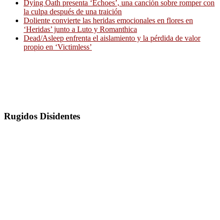
Dying Oath presenta ‘Echoes’, una canción sobre romper con
la culpa después de una traición
Doliente convierte las heridas emocionales en flores en
‘Heridas’ junto a Luto y Romanthica
Dead/Asleep enfrenta el aislamiento y la pérdida de valor
propio en ‘Victimless’
Rugidos Disidentes