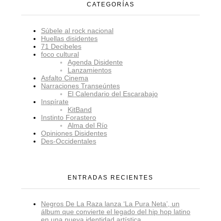
CATEGORÍAS
Súbele al rock nacional
Huellas disidentes
71 Decibeles
foco cultural
Agenda Disidente
Lanzamientos
Asfalto Cinema
Narraciones Transeúntes
El Calendario del Escarabajo
Inspírate
KitBand
Instinto Forastero
Alma del Río
Opiniones Disidentes
Des-Occidentales
ENTRADAS RECIENTES
Negros De La Raza lanza ‘La Pura Neta’, un
álbum que convierte el legado del hip hop latino
en una nueva identidad artística