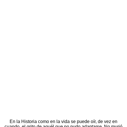
En la Historia como en la vida se puede oír, de vez en
cuando, el grito de aquél que no pudo adaptarse. No murió