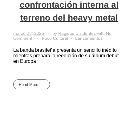
confrontación interna al
terreno del heavy metal
marzo 23, 2026
by
Rugidos Disidentes
with
No
Comment
Foco Cultural
Lanzamientos
La banda brasileña presenta un sencillo inédito
mientras prepara la reedición de su álbum debut
en Europa
Read More