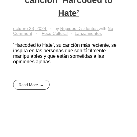
canción ‘Harcoded to
Hate’
octubre 28, 2024
by
Rugidos Disidentes
with
No
Comment
Foco Cultural
Lanzamientos
‘Harcoded to Hate’, su canción más reciente, se
inspira en las personas que son fácilmente
manipulables y que están sometidas a las
opiniones ajenas
Read More