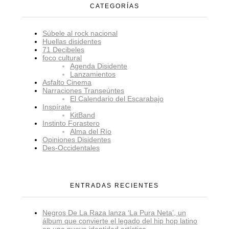
CATEGORÍAS
Súbele al rock nacional
Huellas disidentes
71 Decibeles
foco cultural
Agenda Disidente
Lanzamientos
Asfalto Cinema
Narraciones Transeúntes
El Calendario del Escarabajo
Inspírate
KitBand
Instinto Forastero
Alma del Río
Opiniones Disidentes
Des-Occidentales
ENTRADAS RECIENTES
Negros De La Raza lanza ‘La Pura Neta’, un
álbum que convierte el legado del hip hop latino