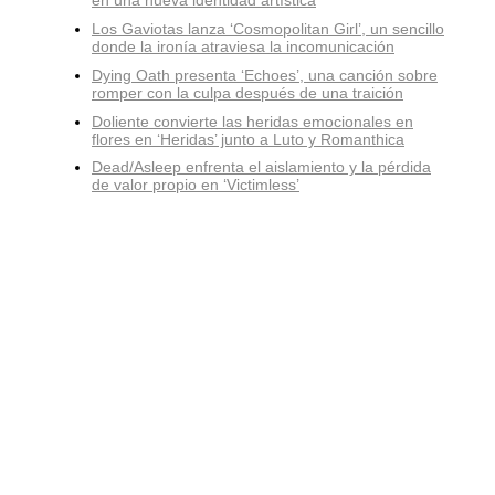
en una nueva identidad artística
Los Gaviotas lanza ‘Cosmopolitan Girl’, un sencillo
donde la ironía atraviesa la incomunicación
Dying Oath presenta ‘Echoes’, una canción sobre
romper con la culpa después de una traición
Doliente convierte las heridas emocionales en
flores en ‘Heridas’ junto a Luto y Romanthica
Dead/Asleep enfrenta el aislamiento y la pérdida
de valor propio en ‘Victimless’