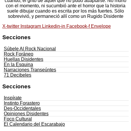
cuando, el grito de aquél que no pudo adaptarse. No murió
con el momento, ni sucumbió ante el horror que la historia
suele dibujar cuando es escrita por los más fuertes. Sólo
sobrevivió, y permaneció allí como un Rugido Disidente
X-twitter
Instagram
Linkedin-in
Facebook-f
Envelope
Secciones
Súbele Al Rock Nacional
Rock Foráneo
Huellas Disidentes
En la Esquina
Narraciones Transeúntes
71 Decibeles
Secciones
Inspírate
Instinto Forastero
Des-Occidentales
Opiniones Disidentes
Foco Cultural
El Calendario del Escarabajo