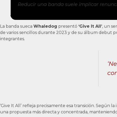
Reducir una banda suele implicar renunci
La banda sueca
Whaledog
presentó
‘Give It All’
, un se
de varios sencillos durante 2023 y de su álbum debut 
integrantes.
‘Ne
com
‘Give It All’ refleja precisamente esa transición. Según 
una propuesta más directa y concentrada, manteniendo