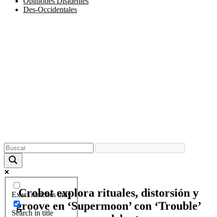
Opiniones Disidentes
Des-Occidentales
Crobot explora rituales, distorsión y
Exact matches only
groove en ‘Supermoon’ con ‘Trouble’
Search in title