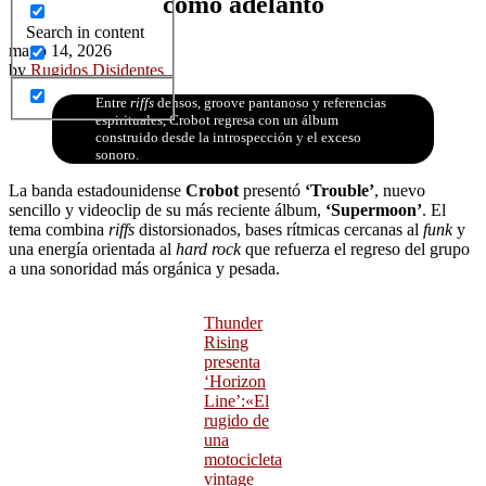
como adelanto
Search in content
mayo 14, 2026
by
Rugidos Disidentes
Entre
riffs
densos, groove pantanoso y referencias
espirituales, Crobot regresa con un álbum
construido desde la introspección y el exceso
sonoro.
La banda estadounidense
Crobot
presentó
‘Trouble’
, nuevo
sencillo y videoclip de su más reciente álbum,
‘Supermoon’
. El
tema combina
riffs
distorsionados, bases rítmicas cercanas al
funk
y
una energía orientada al
hard rock
que refuerza el regreso del grupo
a una sonoridad más orgánica y pesada.
Thunder
Rising
presenta
‘Horizon
Line’:«El
rugido de
una
motocicleta
vintage