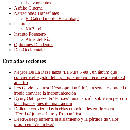
Lanzamientos
Asfalto Cinema
Narraciones Transeúntes
El Calendario del Escarabajo
Inspírate
KitBand
Instinto Forastero
Alma del Río
Opiniones Disidentes
Des-Occidentales
Entradas recientes
Negros De La Raza lanza ‘La Pura Neta’, un álbum que
convierte el legado del hip hop latino en una nueva identidad
artística
Los Gaviotas lanza ‘Cosmopolitan Girl’, un sencillo donde la
ironía atraviesa la incomunicación
Dying Oath presenta ‘Echoes’, una canción sobre romper con
la culpa después de una traición
Doliente convierte las heridas emocionales en flores en
‘Heridas’ junto a Luto y Romanthica
Dead/Asleep enfrenta el aislamiento y la pérdida de valor
propio en ‘Victimless’