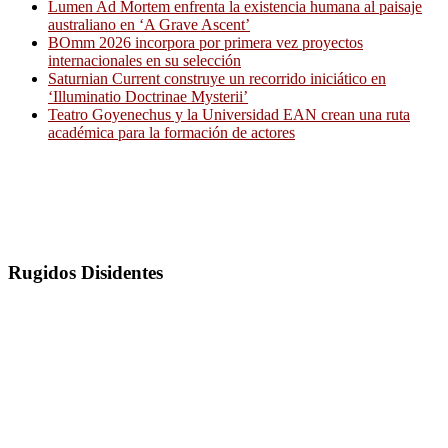
Lumen Ad Mortem enfrenta la existencia humana al paisaje
australiano en ‘A Grave Ascent’
BOmm 2026 incorpora por primera vez proyectos
internacionales en su selección
Saturnian Current construye un recorrido iniciático en
‘Illuminatio Doctrinae Mysterii’
Teatro Goyenechus y la Universidad EAN crean una ruta
académica para la formación de actores
Rugidos Disidentes