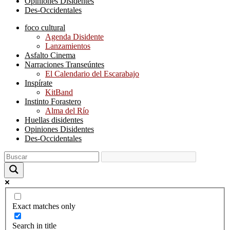
Opiniones Disidentes
Des-Occidentales
foco cultural
Agenda Disidente
Lanzamientos
Asfalto Cinema
Narraciones Transeúntes
El Calendario del Escarabajo
Inspírate
KitBand
Instinto Forastero
Alma del Río
Huellas disidentes
Opiniones Disidentes
Des-Occidentales
Exact matches only
Search in title