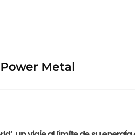
 Power Metal
ld’, un viaje al límite de su energía