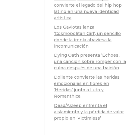
convierte el legado del hip hop
latino en una nueva identidad
artística
Los Gaviotas lanza
‘Cosmopolitan Girl’, un sencillo
donde la ironía atraviesa la
incomunicación
Dying Oath presenta ‘Echoes’,
una canción sobre romper con la
culpa después de una traición
Doliente convierte las heridas
emocionales en flores en
‘Heridas’ junto a Luto y
Romanthica
Dead/Asleep enfrenta el
aislamiento y la pérdida de valor
propio en ‘Victimless’