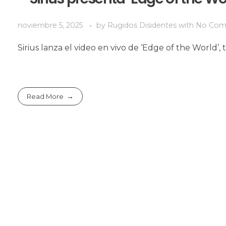
noviembre 5, 2025
by
Rugidos Disidentes
with
No Com
Sirius lanza el video en vivo de ‘Edge of the World’,
Read More