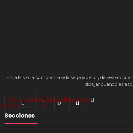
En la Historia como en la vida se puede oír, de vez en cua
dibujar cuando es escr
X-
Instagram
Linkedin-
Facebook-
Envelope
twitter
in
f
Secciones