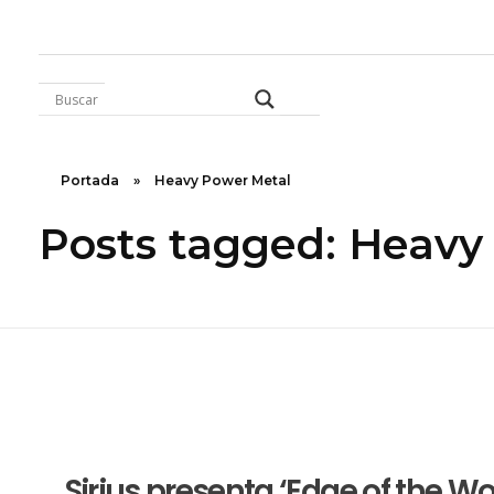
Rugidos Disidentes
Bogotá - Colombia | ISSN 2619-5569
Portada
»
Heavy Power Metal
Posts tagged: Heavy
Sirius presenta ‘Edge of the Wor