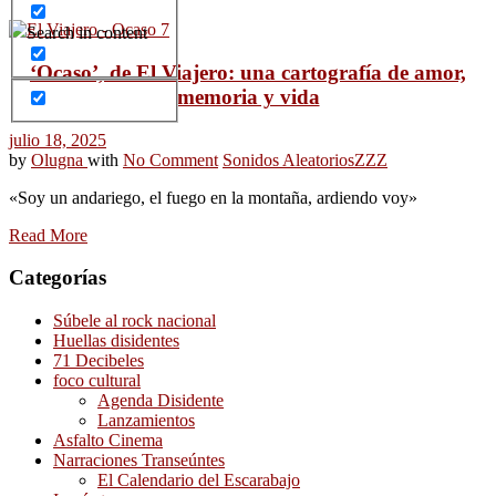
Search in content
‘Ocaso’, de El Viajero: una cartografía de amor,
memoria y vida
julio 18, 2025
by
Olugna
with
No Comment
Sonidos Aleatorios
ZZZ
«Soy un andariego, el fuego en la montaña, ardiendo voy»
Read More
Categorías
Súbele al rock nacional
Huellas disidentes
71 Decibeles
foco cultural
Agenda Disidente
Lanzamientos
Asfalto Cinema
Narraciones Transeúntes
El Calendario del Escarabajo