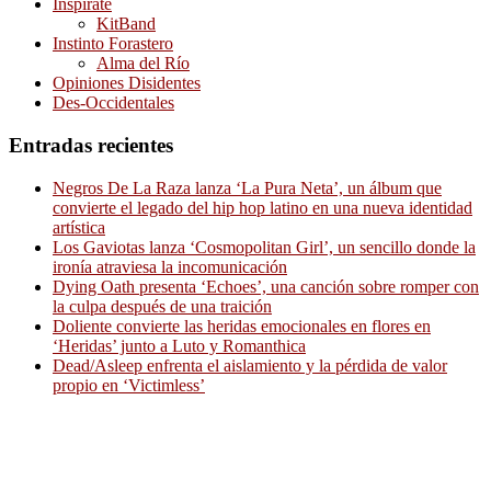
Inspírate
KitBand
Instinto Forastero
Alma del Río
Opiniones Disidentes
Des-Occidentales
Entradas recientes
Negros De La Raza lanza ‘La Pura Neta’, un álbum que
convierte el legado del hip hop latino en una nueva identidad
artística
Los Gaviotas lanza ‘Cosmopolitan Girl’, un sencillo donde la
ironía atraviesa la incomunicación
Dying Oath presenta ‘Echoes’, una canción sobre romper con
la culpa después de una traición
Doliente convierte las heridas emocionales en flores en
‘Heridas’ junto a Luto y Romanthica
Dead/Asleep enfrenta el aislamiento y la pérdida de valor
propio en ‘Victimless’