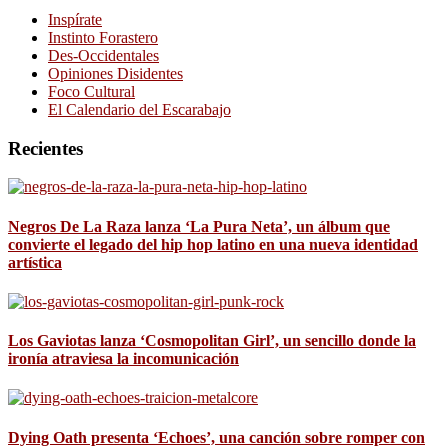
Inspírate
Instinto Forastero
Des-Occidentales
Opiniones Disidentes
Foco Cultural
El Calendario del Escarabajo
Recientes
Negros De La Raza lanza ‘La Pura Neta’, un álbum que
convierte el legado del hip hop latino en una nueva identidad
artística
Los Gaviotas lanza ‘Cosmopolitan Girl’, un sencillo donde la
ironía atraviesa la incomunicación
Dying Oath presenta ‘Echoes’, una canción sobre romper con