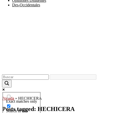
Opiniones Disidentes
Des-Occidentales
Portada
»
HECHICERA
Exact matches only
Posts tagged: HECHICERA
Search in title