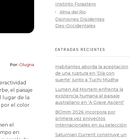
Instinto Forastero
Alma del Río
Opiniones Disidentes
Des-Occidentales
ENTRADAS RECIENTES
Por:
Olugna
Habitantes aborda la aceptación
de una ruptura en ‘Día con
suerte’ junto a Tuchi Mudha
eractividad
Lumen Ad Mortem enfrenta la
be, el paisaje
existencia humana al paisaje
l lugar de la
australiano en ‘A Grave Ascent’
por el color
BOmm 2026 incorpora por
primera vez proyectos
men el
internacionales en su selección
iempo en
Saturnian Current construye un