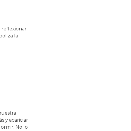
reflexionar.
oliza la
nuestra
s y acariciar
ormir. No lo