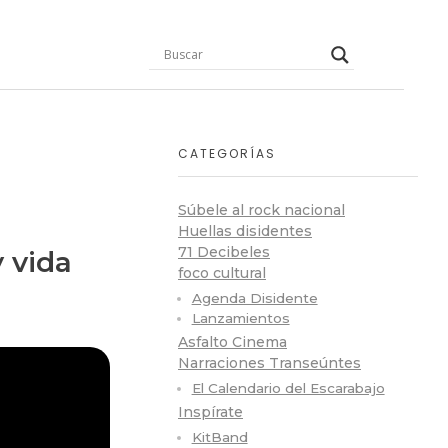
CATEGORÍAS
Súbele al rock nacional
Huellas disidentes
71 Decibeles
y vida
foco cultural
Agenda Disidente
Lanzamientos
Asfalto Cinema
Narraciones Transeúntes
El Calendario del Escarabajo
Inspírate
KitBand