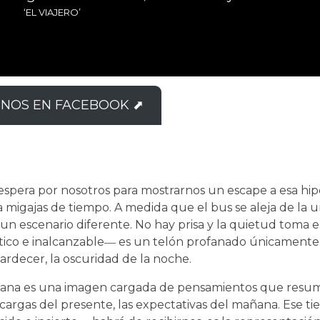
‘EL VIAJERO’
ENOS EN FACEBOOK ⬈
espera por nosotros para mostrarnos un escape a esa hip
 migajas de tiempo. A medida que el bus se aleja de la ur
 un escenario diferente. No hay prisa y la quietud toma e
tático e inalcanzable― es un telón profanado únicamente 
tardecer, la oscuridad de la noche.
entana es una imagen cargada de pensamientos que resu
as cargas del presente, las expectativas del mañana. Ese t