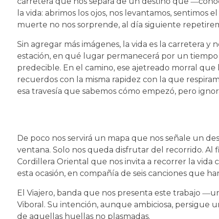
carretera que nos separa de un destino que ―conocid
la vida: abrimos los ojos, nos levantamos, sentimos e
muerte no nos sorprende, al día siguiente repetirem
Sin agregar más imágenes, la vida es la carretera y 
estación, en qué lugar permanecerá por un tiempo
predecible. En el camino, ese ajetreado morral que
recuerdos con la misma rapidez con la que respiramo
esa travesía que sabemos cómo empezó, pero igno
De poco nos servirá un mapa que nos señale un dest
ventana. Solo nos queda disfrutar del recorrido. Al 
Cordillera Oriental que nos invita a recorrer la vida
esta ocasión, en compañía de seis canciones que han
El Viajero, banda que nos presenta este trabajo ―u
Viboral. Su intención, aunque ambiciosa, persigue un
de aquellas huellas no plasmadas.