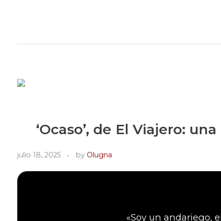
Rugidos Disidentes
Bogotá - Colombia | ISSN 2619-5569
‘Ocaso’, de El Viajero: un
julio 18, 2025
by
Olugna
«Soy un andariego, e