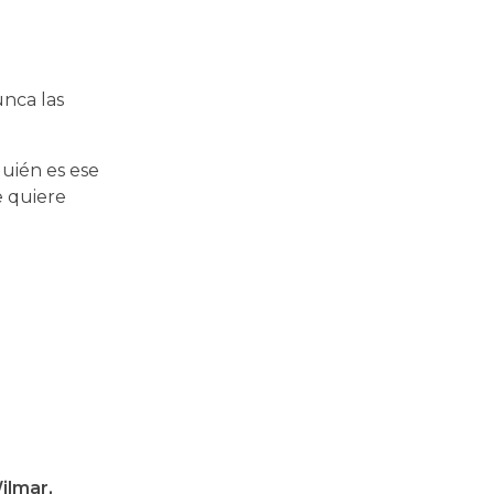
unca las
quién es ese
e quiere
Wilmar,