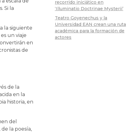
 a escala de
recorrido iniciático en
 Si la
‘Illuminatio Doctrinae Mysterii’
Teatro Goyenechus y la
Universidad EAN crean una ruta
a la siguiente
académica para la formación de
es un viaje
actores
convertirán en
cronistas de
és de la
acida en la
ia historia, en
men del
 de la poesía,