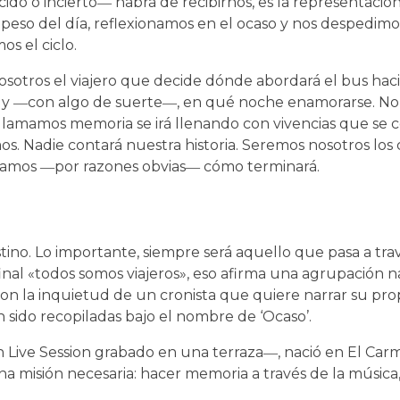
o o incierto― habrá de recibirnos, es la representación
l peso del día, reflexionamos en el ocaso y nos despedimos.
os el ciclo.
nosotros el viajero que decide dónde abordará el bus haci
 y ―con algo de suerte―, en qué noche enamorarse. No 
 llamamos memoria se irá llenando con vivencias que se 
s. Nadie contará nuestra historia. Seremos nosotros los 
ramos ―por razones obvias― cómo terminará.
ino. Lo importante, siempre será aquello que pasa a trav
final «todos somos viajeros», eso afirma una agrupación n
 con la inquietud de un cronista que quiere narrar su prop
 sido recopiladas bajo el nombre de ‘Ocaso’.
n Live Session grabado en una terraza―, nació en El Car
a misión necesaria: hacer memoria a través de la música,