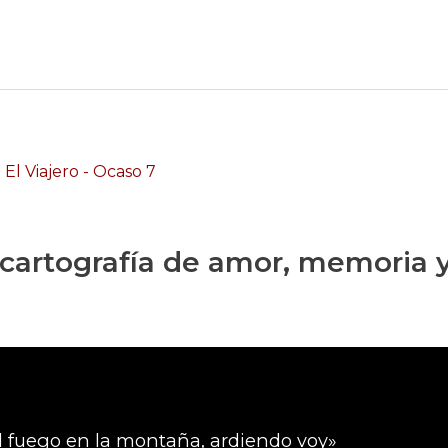
a cartografía de amor, memoria 
l fuego en la montaña, ardiendo voy»