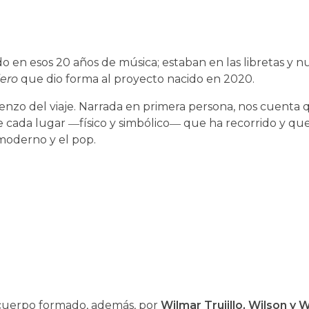
 en esos 20 años de música; estaban en las libretas y n
jero
que dio forma al proyecto nacido en 2020.
ienzo del viaje. Narrada en primera persona, nos cuenta 
e cada lugar ―físico y simbólico― que ha recorrido y qu
 moderno y el pop.
 cuerpo formado, además, por
Wilmar Trujillo, Wilson y 