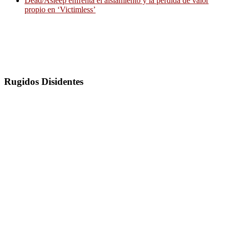
Dead/Asleep enfrenta el aislamiento y la pérdida de valor
propio en ‘Victimless’
Rugidos Disidentes