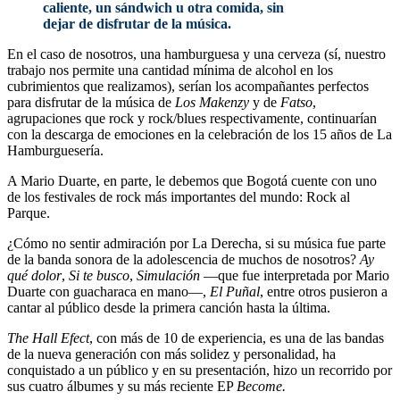
caliente, un sándwich u otra comida, sin
dejar de disfrutar de la música.
En el caso de nosotros, una hamburguesa y una cerveza (sí, nuestro
trabajo nos permite una cantidad mínima de alcohol en los
cubrimientos que realizamos), serían los acompañantes perfectos
para disfrutar de la música de
Los Makenzy
y de
Fatso
,
agrupaciones que rock y rock/blues respectivamente, continuarían
con la descarga de emociones en la celebración de los 15 años de La
Hamburguesería.
A Mario Duarte, en parte, le debemos que Bogotá cuente con uno
de los festivales de rock más importantes del mundo: Rock al
Parque.
¿Cómo no sentir admiración por La Derecha, si su música fue parte
de la banda sonora de la adolescencia de muchos de nosotros?
Ay
qué dolor
,
Si te busco
,
Simulación
—que fue interpretada por Mario
Duarte con guacharaca en mano—,
El Puñal
, entre otros pusieron a
cantar al público desde la primera canción hasta la última.
The Hall Efect
, con más de 10 de experiencia, es una de las bandas
de la nueva generación con más solidez y personalidad, ha
conquistado a un público y en su presentación, hizo un recorrido por
sus cuatro álbumes y su más reciente EP
Become.