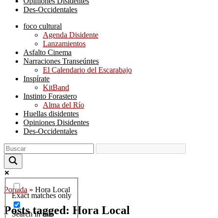
Opiniones Disidentes
Des-Occidentales
foco cultural
Agenda Disidente
Lanzamientos
Asfalto Cinema
Narraciones Transeúntes
El Calendario del Escarabajo
Inspírate
KitBand
Instinto Forastero
Alma del Río
Huellas disidentes
Opiniones Disidentes
Des-Occidentales
Portada
»
Hora Local
Exact matches only
Posts tagged: Hora Local
Search in title