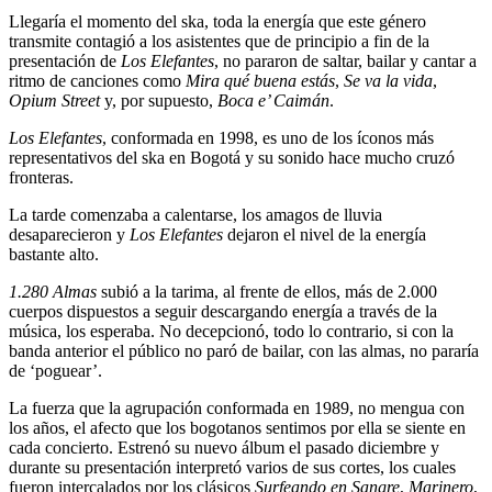
Llegaría el momento del ska, toda la energía que este género
transmite contagió a los asistentes que de principio a fin de la
presentación de
Los Elefantes
, no pararon de saltar, bailar y cantar a
ritmo de canciones como
Mira qué buena estás
,
Se va la vida
,
Opium Street
y, por supuesto,
Boca e’ Caimán
.
Los Elefantes
, conformada en 1998, es uno de los íconos más
representativos del ska en Bogotá y su sonido hace mucho cruzó
fronteras.
La tarde comenzaba a calentarse, los amagos de lluvia
desaparecieron y
Los Elefantes
dejaron el nivel de la energía
bastante alto.
1.280 Almas
subió a la tarima, al frente de ellos, más de 2.000
cuerpos dispuestos a seguir descargando energía a través de la
música, los esperaba. No decepcionó, todo lo contrario, si con la
banda anterior el público no paró de bailar, con las almas, no pararía
de ‘poguear’.
La fuerza que la agrupación conformada en 1989, no mengua con
los años, el afecto que los bogotanos sentimos por ella se siente en
cada concierto. Estrenó su nuevo álbum el pasado diciembre y
durante su presentación interpretó varios de sus cortes, los cuales
fueron intercalados por los clásicos
Surfeando en Sangre
,
Marinero
,