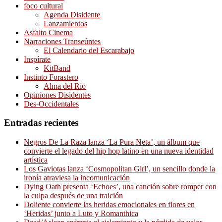
foco cultural
Agenda Disidente
Lanzamientos
Asfalto Cinema
Narraciones Transeúntes
El Calendario del Escarabajo
Inspírate
KitBand
Instinto Forastero
Alma del Río
Opiniones Disidentes
Des-Occidentales
Entradas recientes
Negros De La Raza lanza ‘La Pura Neta’, un álbum que
convierte el legado del hip hop latino en una nueva identidad
artística
Los Gaviotas lanza ‘Cosmopolitan Girl’, un sencillo donde la
ironía atraviesa la incomunicación
Dying Oath presenta ‘Echoes’, una canción sobre romper con
la culpa después de una traición
Doliente convierte las heridas emocionales en flores en
‘Heridas’ junto a Luto y Romanthica