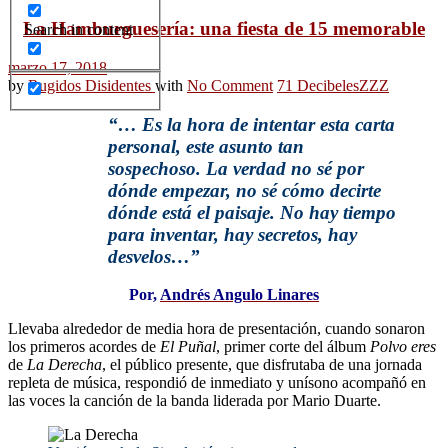
La Hamburguesería: una fiesta de 15 memorable
Search in content
marzo 17, 2018
by
Rugidos Disidentes
with
No Comment
71 Decibeles
ZZZ
“… Es la hora de intentar esta carta
personal, este asunto tan
sospechoso. La verdad no sé por
dónde empezar, no sé cómo decirte
dónde está el paisaje. No hay tiempo
para inventar, hay secretos, hay
desvelos…”
Por,
Andrés Angulo Linares
Llevaba alrededor de media hora de presentación, cuando sonaron
los primeros acordes de
El Puñal
, primer corte del álbum
Polvo eres
de
La Derecha
, el público presente, que disfrutaba de una jornada
repleta de música, respondió de inmediato y unísono acompañó en
las voces la canción de la banda liderada por Mario Duarte.