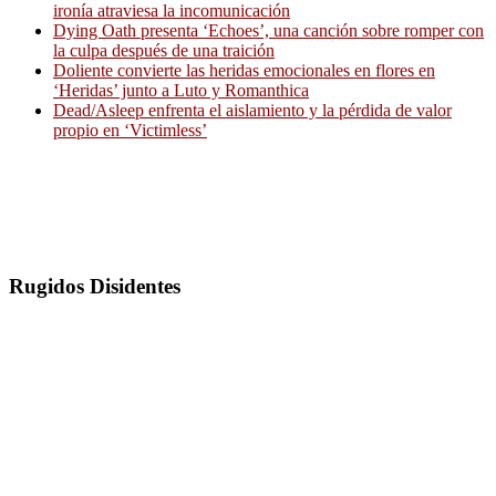
ironía atraviesa la incomunicación
Dying Oath presenta ‘Echoes’, una canción sobre romper con
la culpa después de una traición
Doliente convierte las heridas emocionales en flores en
‘Heridas’ junto a Luto y Romanthica
Dead/Asleep enfrenta el aislamiento y la pérdida de valor
propio en ‘Victimless’
Rugidos Disidentes