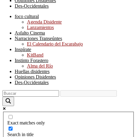
Opiniones Disidentes
Des-Occidentales
foco cultural
Agenda Disidente
Lanzamientos
Asfalto Cinema
Narraciones Transeúntes
El Calendario del Escarabajo
Inspírate
KitBand
Instinto Forastero
Alma del Río
Huellas disidentes
Opiniones Disidentes
Des-Occidentales
Exact matches only
Search in title