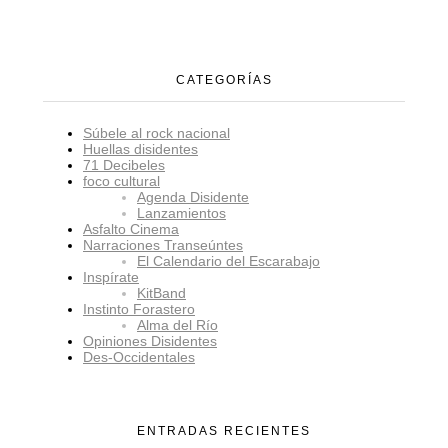
CATEGORÍAS
Súbele al rock nacional
Huellas disidentes
71 Decibeles
foco cultural
Agenda Disidente
Lanzamientos
Asfalto Cinema
Narraciones Transeúntes
El Calendario del Escarabajo
Inspírate
KitBand
Instinto Forastero
Alma del Río
Opiniones Disidentes
Des-Occidentales
ENTRADAS RECIENTES