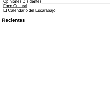
Opiniones Disidentes
Foco Cultural
El Calendario del Escarabajo
Recientes
Negros De La Raza lanza ‘La Pura Neta’,
un álbum que convierte el legado del hip
hop latino en una nueva identidad
artística
Los Gaviotas lanza ‘Cosmopolitan Girl’,
un sencillo donde la ironía atraviesa la
incomunicación