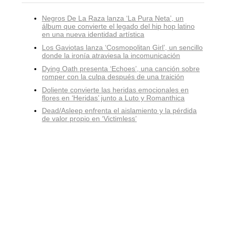
Negros De La Raza lanza ‘La Pura Neta’, un
álbum que convierte el legado del hip hop latino
en una nueva identidad artística
Los Gaviotas lanza ‘Cosmopolitan Girl’, un sencillo
donde la ironía atraviesa la incomunicación
Dying Oath presenta ‘Echoes’, una canción sobre
romper con la culpa después de una traición
Doliente convierte las heridas emocionales en
flores en ‘Heridas’ junto a Luto y Romanthica
Dead/Asleep enfrenta el aislamiento y la pérdida
de valor propio en ‘Victimless’