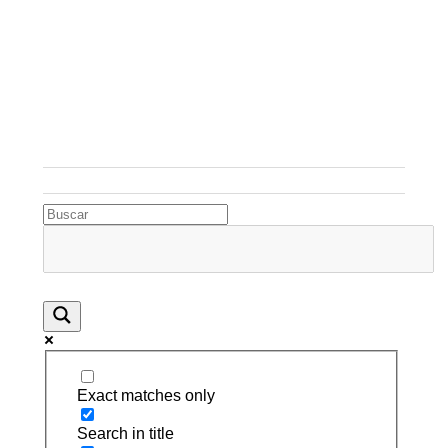
Rugidos Disidentes
Bogotá - Colombia | ISSN 2619-5569
Exact matches only
Search in title