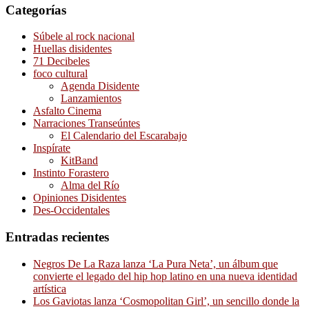
Categorías
Súbele al rock nacional
Huellas disidentes
71 Decibeles
foco cultural
Agenda Disidente
Lanzamientos
Asfalto Cinema
Narraciones Transeúntes
El Calendario del Escarabajo
Inspírate
KitBand
Instinto Forastero
Alma del Río
Opiniones Disidentes
Des-Occidentales
Entradas recientes
Negros De La Raza lanza ‘La Pura Neta’, un álbum que
convierte el legado del hip hop latino en una nueva identidad
artística
Los Gaviotas lanza ‘Cosmopolitan Girl’, un sencillo donde la