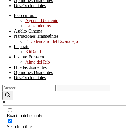
Opiniones Disidentes
Des-Occidentales
foco cultural
Agenda Disidente
Lanzamientos
Asfalto Cinema
Narraciones Transeúntes
El Calendario del Escarabajo
Inspírate
KitBand
Instinto Forastero
Alma del Río
Huellas disidentes
Opiniones Disidentes
Des-Occidentales
Exact matches only
Search in title