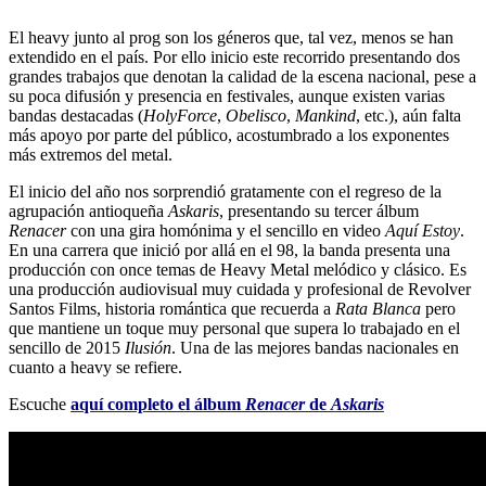
El heavy junto al prog son los géneros que, tal vez, menos se han
extendido en el país. Por ello inicio este recorrido presentando dos
grandes trabajos que denotan la calidad de la escena nacional, pese a
su poca difusión y presencia en festivales, aunque existen varias
bandas destacadas (
HolyForce
,
Obelisco
,
Mankind
, etc.), aún falta
más apoyo por parte del público, acostumbrado a los exponentes
más extremos del metal.
El inicio del año nos sorprendió gratamente con el regreso de la
agrupación antioqueña
Askaris
, presentando su tercer álbum
Renacer
con una gira homónima y el sencillo en video
Aquí Estoy
.
En una carrera que inició por allá en el 98, la banda presenta una
producción con once temas de Heavy Metal melódico y clásico. Es
una producción audiovisual muy cuidada y profesional de Revolver
Santos Films, historia romántica que recuerda a
Rata Blanca
pero
que mantiene un toque muy personal que supera lo trabajado en el
sencillo de 2015
Ilusión
. Una de las mejores bandas nacionales en
cuanto a heavy se refiere.
Escuche
aquí completo el álbum
Renacer
de
Askaris