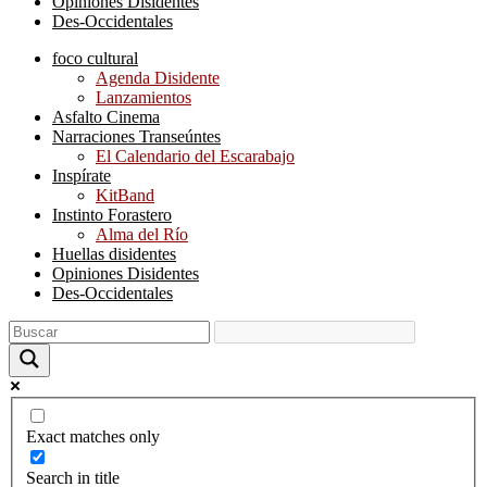
Opiniones Disidentes
Des-Occidentales
foco cultural
Agenda Disidente
Lanzamientos
Asfalto Cinema
Narraciones Transeúntes
El Calendario del Escarabajo
Inspírate
KitBand
Instinto Forastero
Alma del Río
Huellas disidentes
Opiniones Disidentes
Des-Occidentales
Exact matches only
Search in title