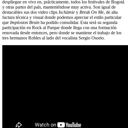
despliegue en vivo en, prácticamente, todos los festivales de Bogotá
y otras partes del país, manteniéndose muy activa. Son igual de
destacables sus dos video clips
Ischämie
y
Break On Me
, de alta
factura técnica y visual donde podemos apreciar el estilo particular
que
Implosion Brain
ha podido consolidar. Esta será su segunda
participación en Rock al Parque donde llega con una formación
renovada desde entonces, pero donde se mantiene el trabajo de los
tres hermanos Robles al lado del vocalista Sergio Osorio.