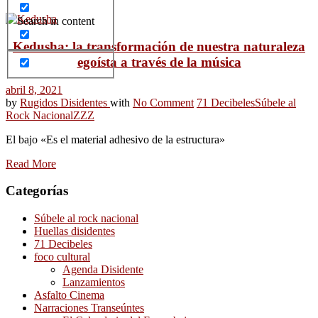
Search in content
Kedusha: la transformación de nuestra naturaleza
egoísta a través de la música
abril 8, 2021
by
Rugidos Disidentes
with
No Comment
71 Decibeles
Súbele al
Rock Nacional
ZZZ
El bajo «Es el material adhesivo de la estructura»
Read More
Categorías
Súbele al rock nacional
Huellas disidentes
71 Decibeles
foco cultural
Agenda Disidente
Lanzamientos
Asfalto Cinema
Narraciones Transeúntes