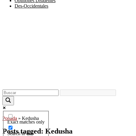
Opiniones Disidentes
Des-Occidentales
Portada
»
Kedusha
Exact matches only
Posts tagged: Kedusha
Search in title