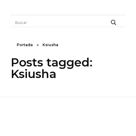
Rugidos Disidentes
Bogotá - Colombia | ISSN 2619-5569
Portada
»
Ksiusha
Posts tagged:
Ksiusha