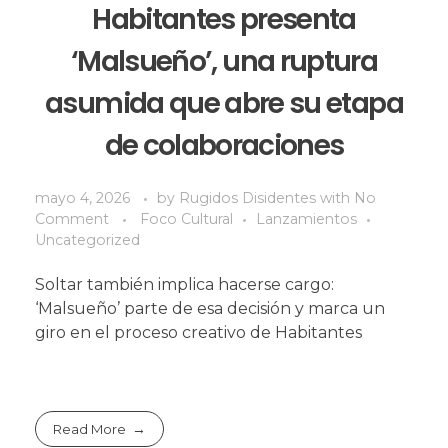
Habitantes presenta
‘Malsueño’, una ruptura
asumida que abre su etapa
de colaboraciones
mayo 4, 2026
by
Rugidos Disidentes
with
No
Comment
Foco Cultural
Lanzamientos
Uncategorized
Soltar también implica hacerse cargo:
‘Malsueño’ parte de esa decisión y marca un
giro en el proceso creativo de Habitantes
Read More