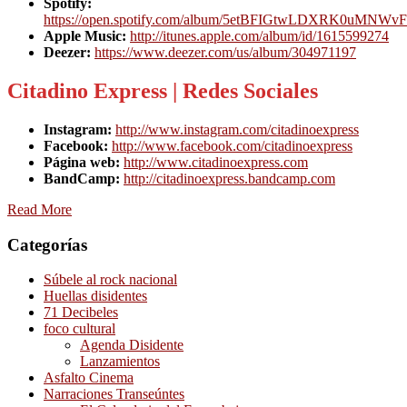
Spotify:
https://open.spotify.com/album/5etBFIGtwLDXRK0uMNWv
Apple Music:
http://itunes.apple.com/album/id/1615599274
Deezer:
https://www.deezer.com/us/album/304971197
Citadino Express | Redes Sociales
Instagram:
http://www.instagram.com/citadinoexpress
Facebook:
http://www.facebook.com/citadinoexpress
Página web:
http://www.citadinoexpress.com
BandCamp:
http://citadinoexpress.bandcamp.com
Read More
Categorías
Súbele al rock nacional
Huellas disidentes
71 Decibeles
foco cultural
Agenda Disidente
Lanzamientos
Asfalto Cinema
Narraciones Transeúntes