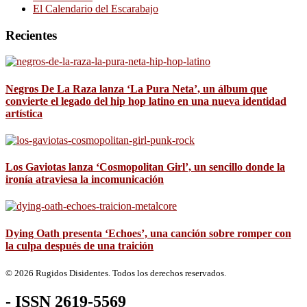
El Calendario del Escarabajo
Recientes
Negros De La Raza lanza ‘La Pura Neta’, un álbum que
convierte el legado del hip hop latino en una nueva identidad
artística
Los Gaviotas lanza ‘Cosmopolitan Girl’, un sencillo donde la
ironía atraviesa la incomunicación
Dying Oath presenta ‘Echoes’, una canción sobre romper con
la culpa después de una traición
© 2026 Rugidos Disidentes. Todos los derechos reservados.
- ISSN 2619-5569