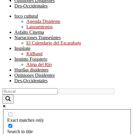
Opiniones Disidentes
Des-Occidentales
foco cultural
Agenda Disidente
Lanzamientos
Asfalto Cinema
Narraciones Transeúntes
El Calendario del Escarabajo
Inspírate
KitBand
Instinto Forastero
Alma del Río
Huellas disidentes
Opiniones Disidentes
Des-Occidentales
Exact matches only
Search in title