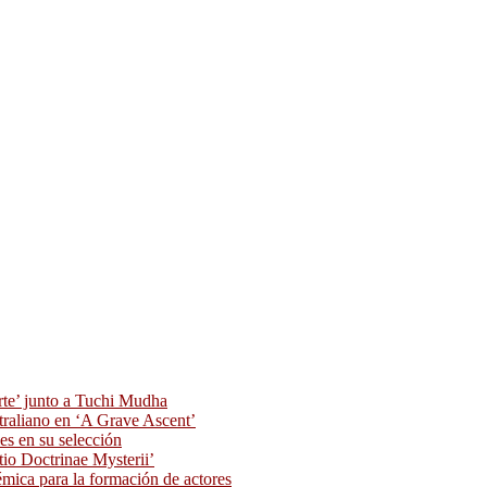
rte’ junto a Tuchi Mudha
traliano en ‘A Grave Ascent’
s en su selección
tio Doctrinae Mysterii’
ica para la formación de actores