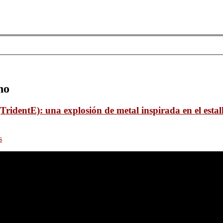
no
TridentE): una explosión de metal inspirada en el estall
s