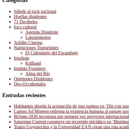
Categorías
Súbele al rock nacional
Huellas disidentes
71 Decibeles
foco cultural
Agenda Disidente
Lanzamientos
Asfalto Cinema
Narraciones Transeúntes
El Calendario del Escarabajo
Inspírate
KitBand
Instinto Forastero
Alma del Río
Opiniones Disidentes
Des-Occidentales
Entradas recientes
Habitantes aborda la aceptación de una ruptura en ‘Día con sue
Lumen Ad Mortem enfrenta la existencia humana al paisaje aus
BOmm 2026 incorpora por primera vez proyectos internacionale
Saturnian Current construye un recorrido iniciático en ‘Illumina
Teatro Goyenechus y la Universidad EAN crean una ruta académ