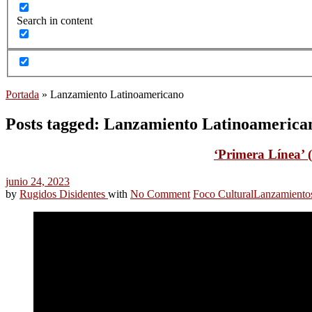
Search in content
Portada
»
Lanzamiento Latinoamericano
Posts tagged: Lanzamiento Latinoamerica
‘Primera Línea’ (
junio 24, 2023
by
Rugidos Disidentes
with
No Comment
Foco Cultural
Lanzamiento