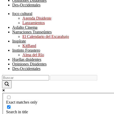
Opiniones Disidentes
Des-Occidentales
foco cultural
Agenda Disidente
Lanzamientos
Asfalto Cinema
Narraciones Transeúntes
El Calendario del Escarabajo
Inspírate
KitBand
Instinto Forastero
Alma del Río
Huellas disidentes
Opiniones Disidentes
Des-Occidentales
Exact matches only
Search in title