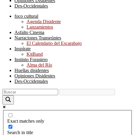
Opiniones Disidentes
Des-Occidentales
foco cultural
Agenda Disidente
Lanzamientos
Asfalto Cinema
Narraciones Transeúntes
El Calendario del Escarabajo
Inspírate
KitBand
Instinto Forastero
Alma del Río
Huellas disidentes
Opiniones Disidentes
Des-Occidentales
Exact matches only
Search in title