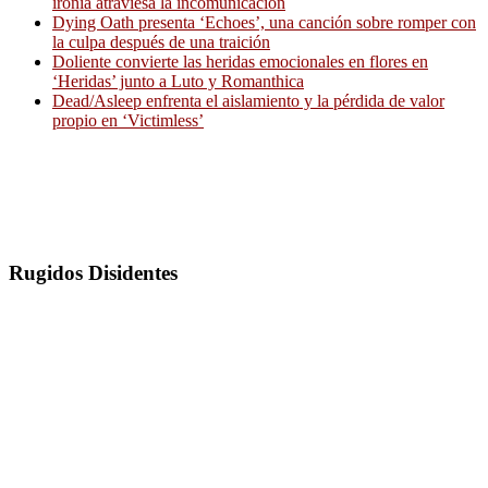
ironía atraviesa la incomunicación
Dying Oath presenta ‘Echoes’, una canción sobre romper con
la culpa después de una traición
Doliente convierte las heridas emocionales en flores en
‘Heridas’ junto a Luto y Romanthica
Dead/Asleep enfrenta el aislamiento y la pérdida de valor
propio en ‘Victimless’
Rugidos Disidentes