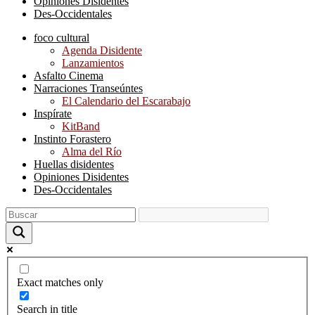
Opiniones Disidentes
Des-Occidentales
foco cultural
Agenda Disidente
Lanzamientos
Asfalto Cinema
Narraciones Transeúntes
El Calendario del Escarabajo
Inspírate
KitBand
Instinto Forastero
Alma del Río
Huellas disidentes
Opiniones Disidentes
Des-Occidentales
Exact matches only
Search in title