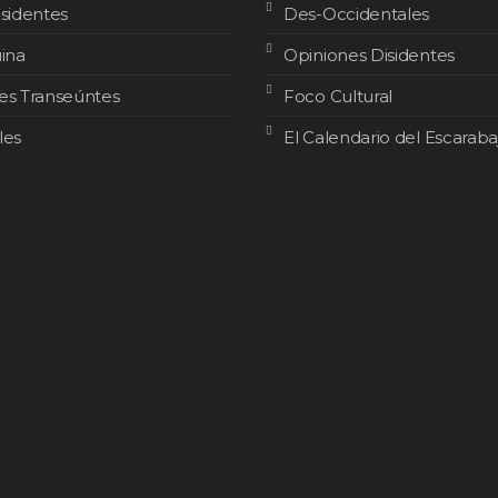
isidentes
Des-Occidentales
uina
Opiniones Disidentes
es Transeúntes
Foco Cultural
les
El Calendario del Escaraba