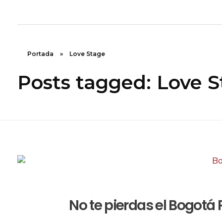
Rugidos Disidentes
Bogotá - Colombia | ISSN 2619-5569
Portada
»
Love Stage
Posts tagged: Love 
No te pierdas el Bogotá 