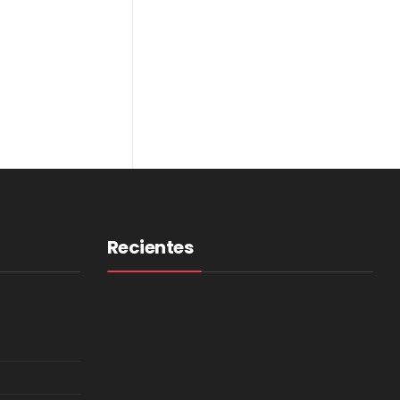
Recientes
Negros De La Raza Lanza ‘La
Pura Neta’, Un Álbum Que
Convierte El Legado Del Hip