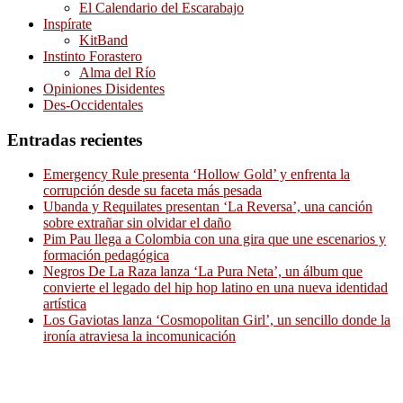
El Calendario del Escarabajo
Inspírate
KitBand
Instinto Forastero
Alma del Río
Opiniones Disidentes
Des-Occidentales
Entradas recientes
Emergency Rule presenta ‘Hollow Gold’ y enfrenta la
corrupción desde su faceta más pesada
Ubanda y Requilates presentan ‘La Reversa’, una canción
sobre extrañar sin olvidar el daño
Pim Pau llega a Colombia con una gira que une escenarios y
formación pedagógica
Negros De La Raza lanza ‘La Pura Neta’, un álbum que
convierte el legado del hip hop latino en una nueva identidad
artística
Los Gaviotas lanza ‘Cosmopolitan Girl’, un sencillo donde la
ironía atraviesa la incomunicación