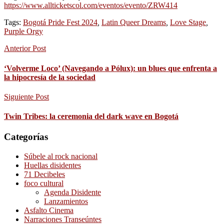
https://www.allticketscol.com/eventos/evento/ZRW414
Tags:
Bogotá Pride Fest 2024
,
Latin Queer Dreams
,
Love Stage
,
Purple Orgy
Anterior Post
‘Volverme Loco’ (Navegando a Pólux): un blues que enfrenta a
la hipocresía de la sociedad
Siguiente Post
Twin Tribes: la ceremonia del dark wave en Bogotá
Categorías
Súbele al rock nacional
Huellas disidentes
71 Decibeles
foco cultural
Agenda Disidente
Lanzamientos
Asfalto Cinema
Narraciones Transeúntes