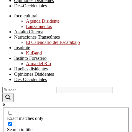
Opiniones Disidentes
Des-Occidentales
foco cultural
Agenda Disidente
Lanzamientos
Asfalto Cinema
Narraciones Transeúntes
El Calendario del Escarabajo
Inspírate
KitBand
Instinto Forastero
Alma del Río
Huellas disidentes
Opiniones Disidentes
Des-Occidentales
Exact matches only
Search in title