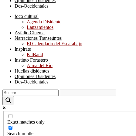
Opiniones Disidentes
Des-Occidentales
foco cultural
Agenda Disidente
Lanzamientos
Asfalto Cinema
Narraciones Transeúntes
El Calendario del Escarabajo
Inspírate
KitBand
Instinto Forastero
Alma del Río
Huellas disidentes
Opiniones Disidentes
Des-Occidentales
Exact matches only
Search in title