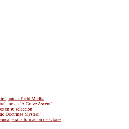
rte’ junto a Tuchi Mudha
traliano en ‘A Grave Ascent’
s en su selección
tio Doctrinae Mysterii’
ica para la formación de actores