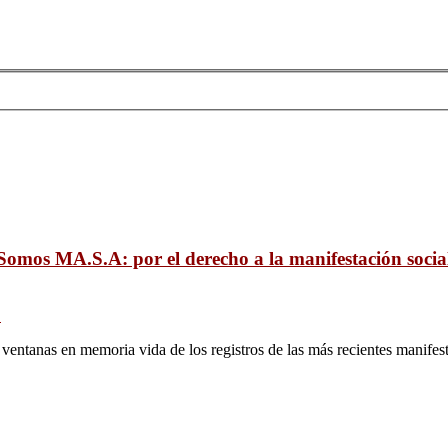
Somos MA.S.A: por el derecho a la manifestación socia
Z
 ventanas en memoria vida de los registros de las más recientes manifes