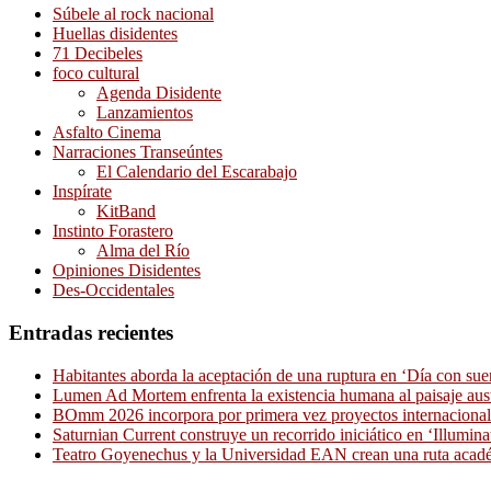
Súbele al rock nacional
Huellas disidentes
71 Decibeles
foco cultural
Agenda Disidente
Lanzamientos
Asfalto Cinema
Narraciones Transeúntes
El Calendario del Escarabajo
Inspírate
KitBand
Instinto Forastero
Alma del Río
Opiniones Disidentes
Des-Occidentales
Entradas recientes
Habitantes aborda la aceptación de una ruptura en ‘Día con sue
Lumen Ad Mortem enfrenta la existencia humana al paisaje aus
BOmm 2026 incorpora por primera vez proyectos internacionale
Saturnian Current construye un recorrido iniciático en ‘Illumina
Teatro Goyenechus y la Universidad EAN crean una ruta académ