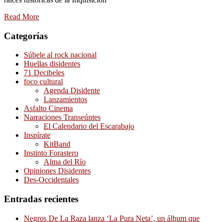
Read More
Categorías
Súbele al rock nacional
Huellas disidentes
71 Decibeles
foco cultural
Agenda Disidente
Lanzamientos
Asfalto Cinema
Narraciones Transeúntes
El Calendario del Escarabajo
Inspírate
KitBand
Instinto Forastero
Alma del Río
Opiniones Disidentes
Des-Occidentales
Entradas recientes
Negros De La Raza lanza ‘La Pura Neta’, un álbum que