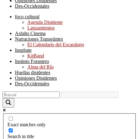
Opiniones Disidentes
Des-Occidentales
foco cultural
Agenda Disidente
Lanzamientos
Asfalto Cinema
Narraciones Transeúntes
El Calendario del Escarabajo
Inspírate
KitBand
Instinto Forastero
Alma del Río
Huellas disidentes
Opiniones Disidentes
Des-Occidentales
Exact matches only
Search in title