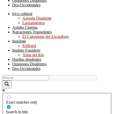
Opiniones Disidentes
Des-Occidentales
foco cultural
Agenda Disidente
Lanzamientos
Asfalto Cinema
Narraciones Transeúntes
El Calendario del Escarabajo
Inspírate
KitBand
Instinto Forastero
Alma del Río
Huellas disidentes
Opiniones Disidentes
Des-Occidentales
Exact matches only
Search in title