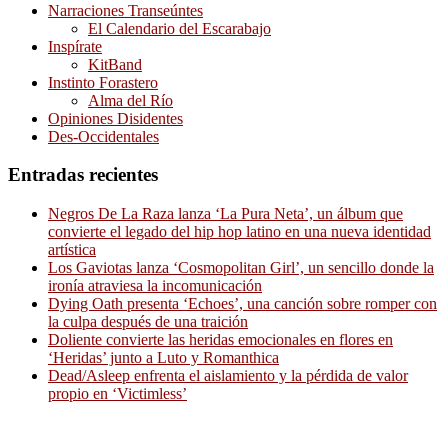
Narraciones Transeúntes
El Calendario del Escarabajo
Inspírate
KitBand
Instinto Forastero
Alma del Río
Opiniones Disidentes
Des-Occidentales
Entradas recientes
Negros De La Raza lanza ‘La Pura Neta’, un álbum que
convierte el legado del hip hop latino en una nueva identidad
artística
Los Gaviotas lanza ‘Cosmopolitan Girl’, un sencillo donde la
ironía atraviesa la incomunicación
Dying Oath presenta ‘Echoes’, una canción sobre romper con
la culpa después de una traición
Doliente convierte las heridas emocionales en flores en
‘Heridas’ junto a Luto y Romanthica
Dead/Asleep enfrenta el aislamiento y la pérdida de valor
propio en ‘Victimless’